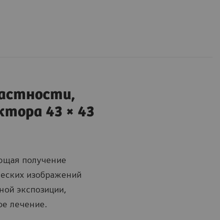
астности,
тора 43 × 43
ающая получение
ческих изображений
ной экспозиции,
ое лечение.