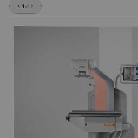
1
/
4