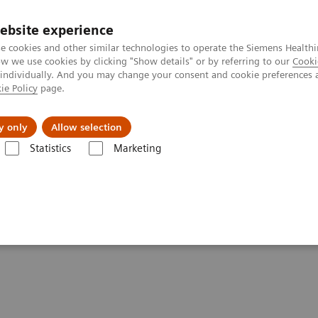
ebsite experience
e cookies and other similar technologies to operate the Siemens Healthi
 we use cookies by clicking "Show details" or by referring to our
Cooki
 individually. And you may change your consent and cookie preferences 
ie Policy
page.
ния
Для частных клиентов
Бизнес-па
y only
Allow selection
ские системы
Uroskop Omnia Max
Statistics
Marketing