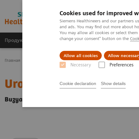
Cookies used for improved w
Siemens Healthineers and our partners us
and ads. You may find out more about how
You may allow all cookies or select them
change your consent" button on the
Cook
Продукты и решения
Клинические направле
Allow all cookies
Allow necessar
Главная
Медицинская визуализация
Урология
Урологиче
Necessary
Preferences
Uroskop Omnia Max
Cookie declaration
Show details
Визуализация высокого качества