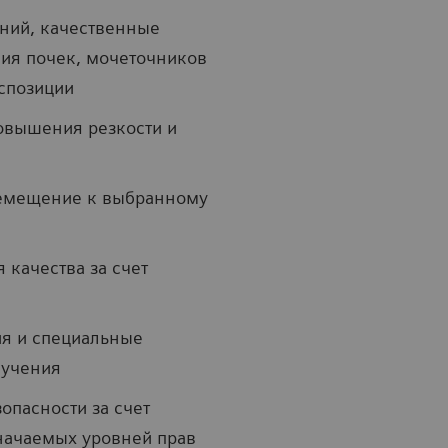
ний, качественные
ния почек, мочеточников
спозиции
овышения резкости и
ремещение к выбранному
качества за счет
ия и специальные
лучения
опасности за счет
начаемых уровней прав