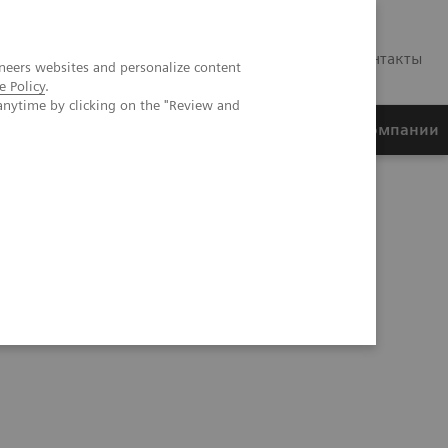
RU
Контакты
neers websites and personalize content
e Policy
.
anytime by clicking on the "Review and
ртнеры
Финансирование
О компании