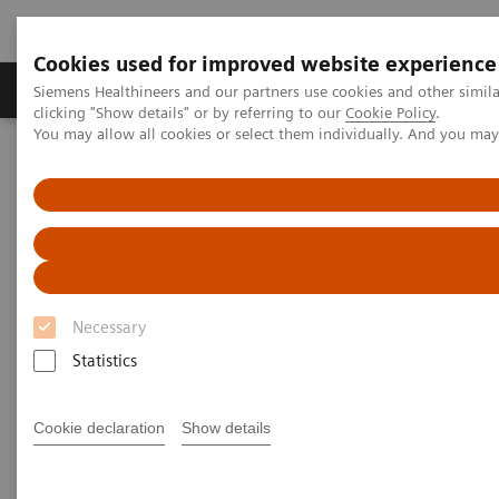
Cookies used for improved website experience
Продукты и решения
Клинические направле
Siemens Healthineers and our partners use cookies and other simil
clicking "Show details" or by referring to our
Cookie Policy
.
You may allow all cookies or select them individually. And you ma
Главная
Медицинская визуализация
Магнитно-резонансная томография
МР-системы 3 Тл
MAGNETOM Skyra
MAGNETOM Skyra
Necessary
Statistics
Cookie declaration
Show details