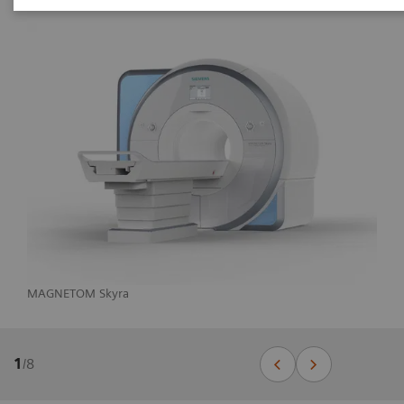
MAGNETOM Skyra
1
/
8