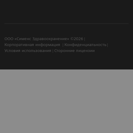
ООО «Сименс Здравоохранение» ©2026
Корпоративная информация
Конфиденциальность
Условия использования
Сторонние лицензии