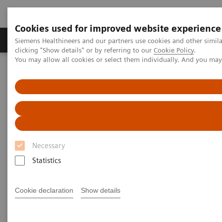
Cookies used for improved website experience
Продукты и решения
Клинические направле
Siemens Healthineers and our partners use cookies and other simil
clicking "Show details" or by referring to our
Cookie Policy
.
You may allow all cookies or select them individually. And you ma
Главная
Медицинская визуализация
Компьютерная томография
Опции и обновления
Компьютерная томография — программное обеспечение для
клинического применения
syngo
.CT DE Calculi Characterization
syngo
.CT DE Calculi
Necessary
Characterization
Statistics
Cookie declaration
Show details
Описание
Особенности