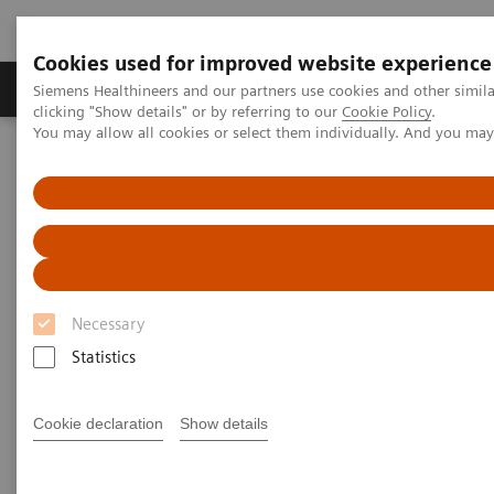
Cookies used for improved website experience
Продукты и решения
Клинические направле
Siemens Healthineers and our partners use cookies and other simil
clicking "Show details" or by referring to our
Cookie Policy
.
You may allow all cookies or select them individually. And you ma
Главная
Медицинская визуализация
Компьютерная томография
Решения для постобработки
Интервенционные процедуры под контролем КТ
Necessary
Statistics
Cookie declaration
Show details