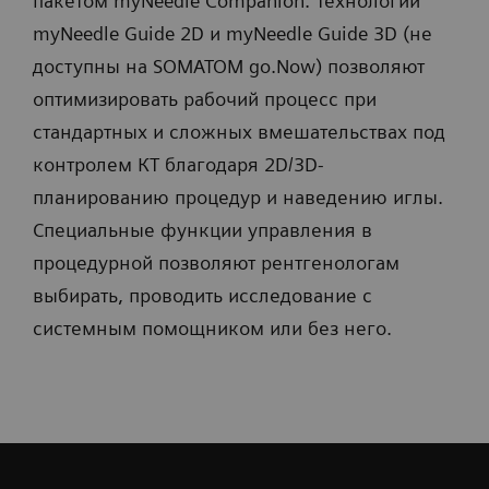
пакетом myNeedle Companion. Технологии
определенного сектора в ° для трех возможных
SOMATOM X.cite
Алгоритм обнаружения иглы myNeedle Detection,
визуализации даже в областях, прилегающих к
myNeedle Guide 2D и myNeedle Guide 3D (не
положений пользователя:
основанный на искусственном интеллекте,
металлическим имплантатам.
доступны на SOMATOM go.Now) позволяют
SOMATOM X.ceed
обеспечивает эффективный рабочий процесс,
оптимизировать рабочий процесс при
на 10 часов у. ц.
уменьшая количество действий пользователя
стандартных и сложных вмешательствах под
на 12 часов у. ц.
при проведении иглы.
контролем КТ благодаря 2D/3D-
на 2 часа у. ц.
планированию процедур и наведению иглы.
Интегрированная функция Image Fusion
Специальные функции управления в
позволяет накладывать 3D-изображения,
процедурной позволяют рентгенологам
полученные с помощью различных
выбирать, проводить исследование с
модальностей или в предыдущих КТ-
системным помощником или без него.
исследованиях с контрастным усилением, для
точного планирования траектории и
направления движения иглы в критических
SOMATOM X.ceed и SOMATOM
анатомических областях.