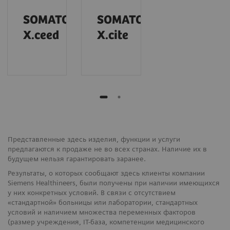
SOMATOM
SOMATOM
Дополнительная, полностью
X.ceed
X.cite
интегрированная лазерная система
наведения myNeedle Laser обеспечивает
автоматическое проецирование точки
пункции и угла введения иглы на тело
пациента даже в специализированных
процедурах с двойным угловым отклонением
траектории или несколькими траекториями
Представленные здесь изделия, функции и услуги
проведения иглы.
предлагаются к продаже не во всех странах. Наличие их в
будущем нельзя гарантировать заранее.
Результаты, о которых сообщают здесь клиенты компании
Siemens Healthineers, были получены при наличии имеющихся
у них конкретных условий. В связи с отсутствием
«стандартной» больницы или лаборатории, стандартных
условий и наличием множества переменных факторов
(размер учреждения, IT-база, компетенции медицинского