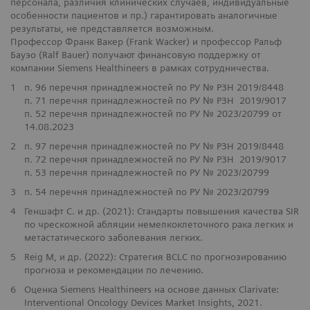
персонала, различия клинических случаев, индивидуальные
особенности пациентов и пр.) гарантировать аналогичные
результаты, не представляется возможным.
Профессор Франк Вакер (Frank Wacker) и профессор Ральф
Бауэо (Ralf Bauer) получают финансовую поддержку от
компании Siemens Healthineers в рамках сотрудничества.
1
п. 96 перечня принадлежностей по РУ № РЗН 2019/8448
SOMATOM X.ceed
п. 71 перечня принадлежностей по РУ № РЗН 2019/9017
п. 52 перечня принадлежностей по РУ № 2023/20799 от
14.08.2023
2
п. 97 перечня принадлежностей по РУ № РЗН 2019/8448
п. 72 перечня принадлежностей по РУ № РЗН 2019/9017
п. 53 перечня принадлежностей по РУ № 2023/20799
3
п. 54 перечня принадлежностей по РУ № 2023/20799
4
Геншафт С. и др. (2021): Стандарты повышения качества SIR
по чрескожной абляции немелкоклеточного рака легких и
метастатического заболевания легких.
​5
Reig M, и др. (2022): Стратегия BCLC по прогнозированию
прогноза и рекомендации по лечению.
​6
Оценка Siemens Healthineers на основе данных Clarivate:
Interventional Oncology Devices Market Insights, 2021.