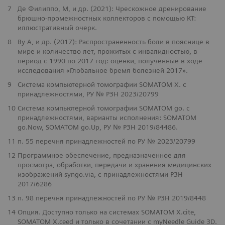
SOMATOM X.cite
7
Де Филиппо, М, и др. (2021): Чрескожное дренирование
брюшно-промежностных коллекторов с помощью КТ:
иллюстративный очерк.
8
Ву A, и др. (2017): Распространенность боли в пояснице в
мире и количество лет, прожитых с инвалидностью, в
период с 1990 по 2017 год: оценки, полученные в ходе
исследования «Глобальное бремя болезней 2017».
​9
Система компьютерной томографии SOMATOM X. с
принадлежностями, РУ № РЗН 2023/20799
​10
Система компьютерной томографии SOMATOM go. с
принадлежностями, варианты исполнения: SOMATOM
go.Now, SOMATOM go.Up, РУ № РЗН 2019/84486.
​11
п. 55 перечня принадлежностей по РУ № 2023/20799
​12
Программное обеспечение, предназначенное для
просмотра, обработки, передачи и хранения медицинских
изображений syngo.via, с принадлежностями РЗН
2017/6286
13
п. 98 перечня принадлежностей по РУ № РЗН 2019/8448
14
Опция. Доступно только на системах SOMATOM X.cite,
SOMATOM X.ceed и только в сочетании с myNeedle Guide 3D.