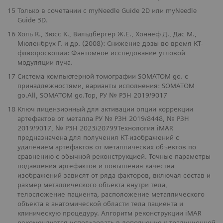
15
Только в сочетании с myNeedle Guide 2D или myNeedle
Guide 3D.
16
Холь К., Зюсс К., Вильдбергер Ж.Е., Хоннеф Д., Дас М.,
Мюленбрух Г. и др. (2008): Снижение дозы во время КТ-
флюороскопии: Фантомное исследование угловой
модуляции луча.
17
Система компьютерной томографии SOMATOM go. с
принадлежностями, варианты исполнения: SOMATOM
go.All, SOMATOM go.Top, РУ № РЗН 2019/9017
18
Ключ лицензионный для активации опции коррекции
артефактов от металла РУ № РЗН 2019/8448, № РЗН
2019/9017, № РЗН 2023/20799Технология iMAR
предназначена для получения КТ-изображений с
удалением артефактов от металлических объектов по
сравнению с обычной реконструкцией. Точные параметры
подавления артефактов и повышения качества
изображений зависят от ряда факторов, включая состав и
размер металлического объекта внутри тела,
телосложение пациента, расположение металлического
объекта в анатомической области тела пациента и
клиническую процедуру. Алгоритм реконструкции iMAR
рекомендуется использовать в дополнение к традиционной