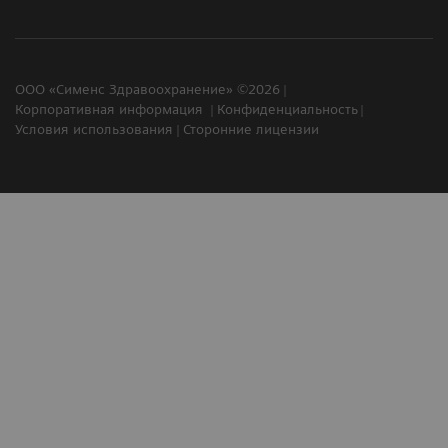
ООО «Сименс Здравоохранение» ©2026
Корпоративная информация
Конфиденциальность
Условия использования
Сторонние лицензии