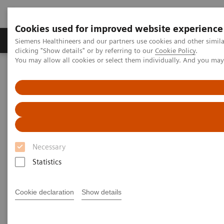
Cookies used for improved website experience
Продукты и решения
Клинические направле
Siemens Healthineers and our partners use cookies and other simil
clicking "Show details" or by referring to our
Cookie Policy
.
You may allow all cookies or select them individually. And you ma
Главная
Медицинская визуализация
Ангиография
Кардиоангиография
Кардиоангиография
Necessary
Системы семейства Artis zee — совершенно
Statistics
новые системы для интервенционной
радиологии. Семейство Artis zee включает в себя
Cookie declaration
Show details
полный набор решений для интервенционной
кардиологии, в том числе системы с напольным