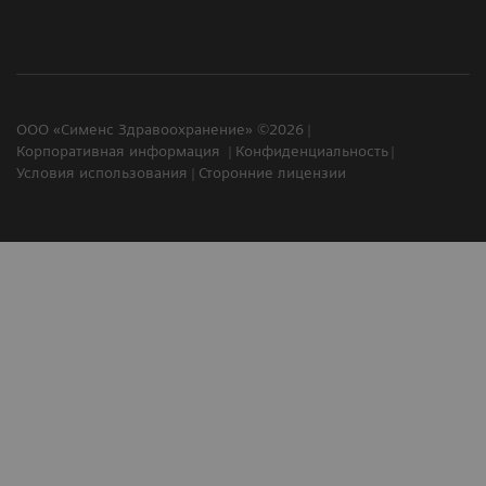
ООО «Сименс Здравоохранение» ©2026
Корпоративная информация
Конфиденциальность
Условия использования
Сторонние лицензии