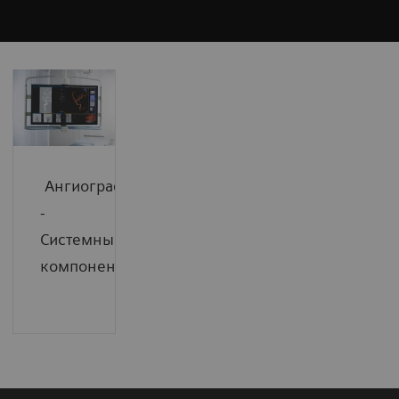
Ангиография
-
Системные
компоненты