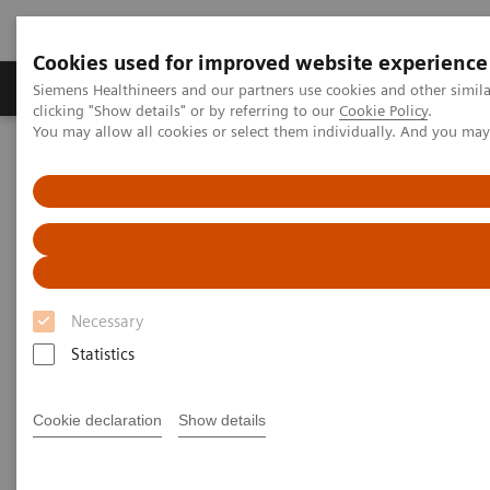
Cookies used for improved website experience
Продукты и решения
Клинические направле
Siemens Healthineers and our partners use cookies and other simil
clicking "Show details" or by referring to our
Cookie Policy
.
You may allow all cookies or select them individually. And you ma
Главная
Медицинская визуализация
Ангиография
Универсальная ангиография
Система Artis zee с потолочным креплением
Система Artis zee с
потолочным креплением
Necessary
Statistics
Увидеть можно гораздо больше
Cookie declaration
Show details