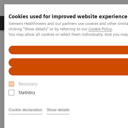
Cookies used for improved website experience
Продукты и решения
Клинические направле
Siemens Healthineers and our partners use cookies and other simil
clicking "Show details" or by referring to our
Cookie Policy
.
You may allow all cookies or select them individually. And you ma
Главная
Медицинская визуализация
Ангиография
Artis - интервенционные ангиографические системы
Система ARTIS pheno
1
ARTIS pheno
Necessary
Индивидуальное решение для каждого
Statistics
Cookie declaration
Show details