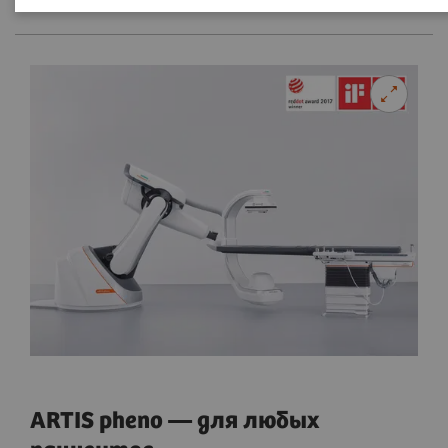
ARTIS pheno — для любых