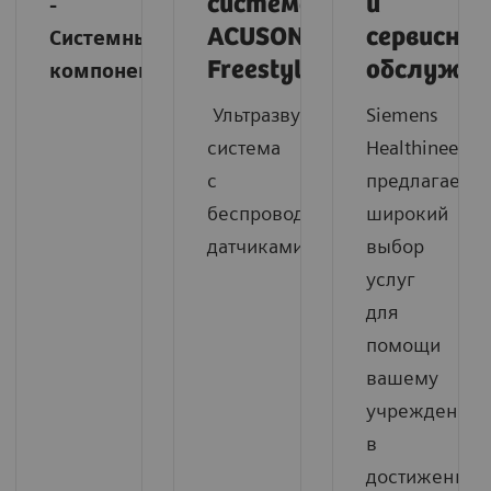
система
и
-
ACUSON
сервисное
Системные
Freestyle
обслужив
компоненты
Ультразвуковая
Siemens
система
Healthineers
с
предлагает
беспроводными
широкий
датчиками.
выбор
услуг
для
помощи
вашему
учреждению
в
достижении