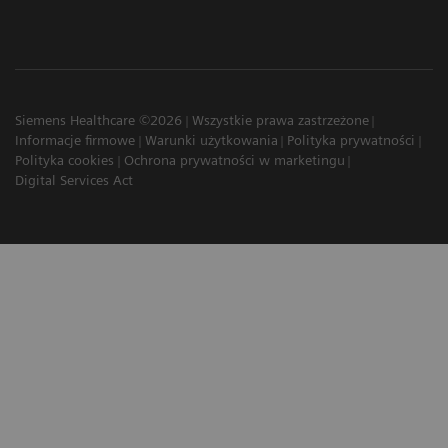
Siemens Healthcare ©2026
Wszystkie prawa zastrzeżone
Informacje firmowe
Warunki użytkowania
Polityka prywatności
Polityka cookies
Ochrona prywatności w marketingu
Digital Services Act