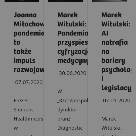
Joanna
Marek
Marek
Miłachowska:
Witulski:
Witulski:
pandemia
Pandemia
AI
to
przyspieszy
natrafia
także
cyfryzację
na
impuls
medycyny
bariery
rozwojowy
psycholog
30.06.2020
i
07.07.2020
legislacyj
W
Prezes
„Rzeczpospolitej”
07.01.2020
Siemens
dyrektor
Healthineers
branż
Marek
w
Diagnostic
Witulski,