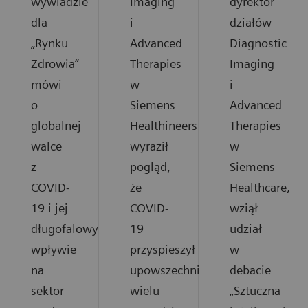
wywiadzie
Imaging
dyrektor
dla
i
działów
„Rynku
Advanced
Diagnostic
Zdrowia”
Therapies
Imaging
mówi
w
i
o
Siemens
Advanced
globalnej
Healthineers
Therapies
walce
wyraził
w
z
pogląd,
Siemens
COVID-
że
Healthcare,
19 i jej
COVID-
wziął
długofalowym
19
udział
wpływie
przyspieszył
w
na
upowszechnienie
debacie
sektor
wielu
„Sztuczna