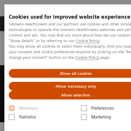
Cookies used for improved website experience
Grupy Produktów
O nas
Edukacja i sz
Siemens Healthineers and our partners use cookies and other simila
technologies to operate the Siemens Healthineers websites and per
content and ads. You may find out more about how we use cookies 
"Show details" or by referring to our
Cookie Policy
.
Siemens Healthineers Polska
Aktualności i nasze realizacje
You may allow all cookies or select them individually. And you ma
Marek Witulski i prof. Dariusz Dudek: To już nie jest przyszłość –
your consent and cookie preferences anytime by clicking on the "R
robotyzacja medycyny to nasze tu i teraz
change your consent" button on the
Cookie Policy
page.
Marek Witulski i prof. Dariusz
Allow all cookies
Dudek: To już nie jest przyszłość
Allow necessary only
– robotyzacja medycyny to
Allow selection
nasze tu i teraz
Necessary
Preferences
Statistics
Marketing