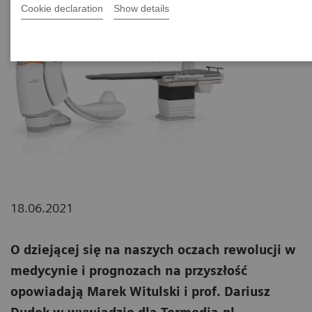
Cookie declaration
Show details
18.06.2021
O dziejącej się na naszych oczach rewolucji w
medycynie i prognozach na przyszłość
opowiadają Marek Witulski i prof. Dariusz