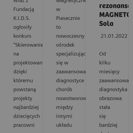
wraz z
Magnetycznego
rezonanse
Fundacją
w
MAGNETO
K.I.D.S.
Piasecznie
Sola
ogłosiły
to
konkurs
nowoczesny
21.01.2022
“Skierowanie
ośrodek
na
specjalizujący
Od
projektowanie”
się w
kilku
dzięki
zaawansowanej
miesięcy
któremu
diagnostyce
zaawansowan
powstaną
chorób
diagnostyka
projekty
nowotworowych
obrazowa
najbardziej
między
stała
dziecięcych
innymi
się
pracowni
układu
bardziej