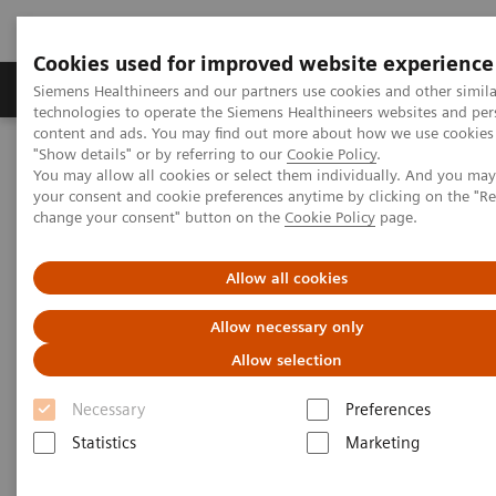
Cookies used for improved website experience
Grupy Produktów
O nas
Edukacja i sz
Siemens Healthineers and our partners use cookies and other simila
technologies to operate the Siemens Healthineers websites and per
content and ads. You may find out more about how we use cookies 
"Show details" or by referring to our
Cookie Policy
.
Siemens Healthineers Polska
Aktualności i nasze realizacje
You may allow all cookies or select them individually. And you ma
Akademia Radiologiczna dla Elektroradiologów i Pielęgniarek
your consent and cookie preferences anytime by clicking on the "R
Radiologicznych
change your consent" button on the
Cookie Policy
page.
Akademia Radiologiczna dla
Allow all cookies
Elektroradiologów i
Allow necessary only
Pielęgniarek Radiologicznych
Allow selection
Necessary
Preferences
Statistics
Marketing
08.08.2022