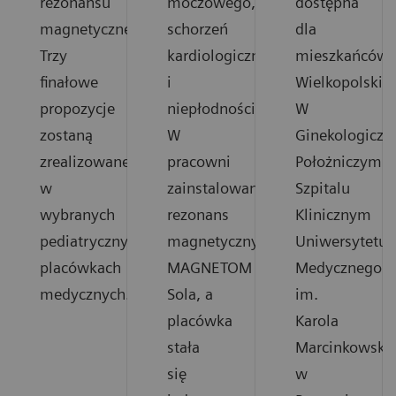
rezonansu
moczowego,
dostępna
magnetycznego.
schorzeń
dla
Trzy
kardiologicznych
mieszkańców
finałowe
i
Wielkopolski.
propozycje
niepłodności.
W
zostaną
W
Ginekologiczn
zrealizowane
pracowni
Położniczym
w
zainstalowano
Szpitalu
wybranych
rezonans
Klinicznym
pediatrycznych
magnetyczny
Uniwersytetu
placówkach
MAGNETOM
Medycznego
medycznych.
Sola, a
im.
placówka
Karola
stała
Marcinkowski
się
w