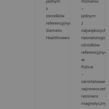
jednym
Poznaniu
z
–
ośrodków
jednym
referencyjnych
z
Siemens
największych
Healthineers.
neonatologicz
ośrodków
referencyjnych
w
Polsce
–
zainstalowano
najnowocześni
rezonans
magnetyczny