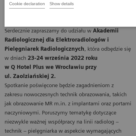
Cookie declaration
Show details
Szanowni Państwo,
Serdecznie zapraszamy do udziału w
Akademii
Radiologicznej dla Elektroradiologów i
Pielęgniarek Radiologicznych
, która odbędzie się
w dniach
23-24 września 2022 roku
w Q Hotel Plus we Wrocławiu przy
ul. Zaolziańskiej 2.
Spotkanie poświęcone będzie zagadnieniom z
zakresu nowoczesnych technik obrazowania, takich
jak obrazowanie MR m.in. z implantami oraz portami
naczyniowymi. Poruszymy tematykę dotyczące
niezwykle ważnej współpracy na linii radiolog –
technik – pielęgniarka w aspekcie wymagających