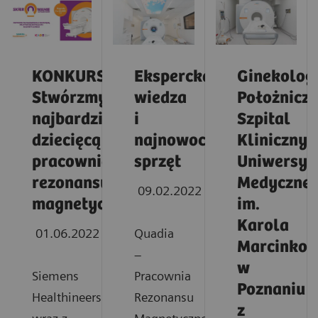
KONKURS:
Ekspercka
Ginekolog
Stwórzmy
wiedza
Położnicz
najbardziej
i
Szpital
dziecięcą
najnowocześniejszy
Kliniczny
pracownię
sprzęt
Uniwersyt
rezonansu
Medyczne
09.02.2022
magnetycznego
im.
Karola
01.06.2022
Quadia
Marcinkow
–
w
Siemens
Pracownia
Poznaniu
Healthineers
Rezonansu
z