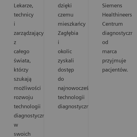
Lekarze,
dzięki
Siemens
technicy
czemu
Healthineers.
i
mieszkańcy
Centrum
zarządzający
Zagłębia
diagnostyczne
z
i
od
całego
okolic
marca
świata,
zyskali
przyjmuje
którzy
dostęp
pacjentów.
szukają
do
możliwości
najnowocześniejszych
rozwoju
technologii
technologii
diagnostycznych.
diagnostycznych
w
swoich