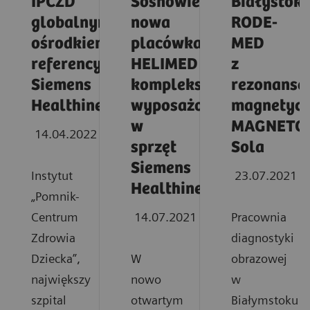
IPCZD
Sosnowiec:
Białystok:
globalnym
nowa
RODE-
ośrodkiem
placówka
MED
referencyjnym
HELIMED
z
Siemens
kompleksowo
rezonanse
Healthineers
wyposażona
magnetyc
w
MAGNETO
14.04.2022
sprzęt
Sola
Siemens
Instytut
23.07.2021
Healthineers
„Pomnik-
Centrum
14.07.2021
Pracownia
Zdrowia
diagnostyki
Dziecka”,
W
obrazowej
największy
nowo
w
szpital
otwartym
Białymstoku