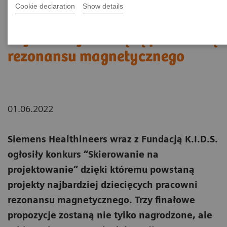
Cookie declaration
Show details
KONKURS: Stwórzmy
najbardziej dziecięcą pracownię
rezonansu magnetycznego
01.06.2022
Siemens Healthineers wraz z Fundacją K.I.D.S.
ogłosiły konkurs “Skierowanie na
projektowanie” dzięki któremu powstaną
projekty najbardziej dziecięcych pracowni
rezonansu magnetycznego. Trzy finałowe
propozycje zostaną nie tylko nagrodzone, ale