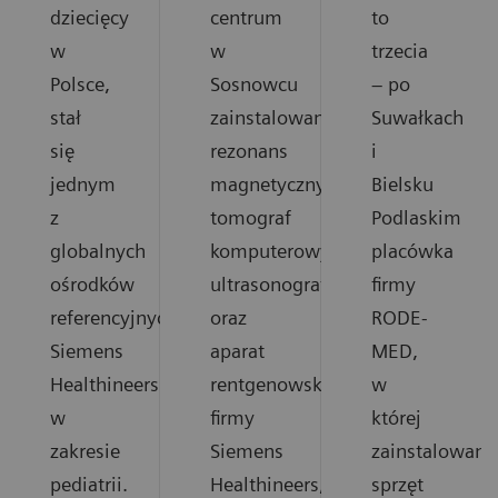
dziecięcy
centrum
to
w
w
trzecia
Polsce,
Sosnowcu
– po
stał
zainstalowano
Suwałkach
się
rezonans
i
jednym
magnetyczny,
Bielsku
z
tomograf
Podlaskim
globalnych
komputerowy,
placówka
ośrodków
ultrasonograf
firmy
referencyjnych
oraz
RODE-
Siemens
aparat
MED,
Healthineers
rentgenowski
w
w
firmy
której
zakresie
Siemens
zainstalowano
pediatrii.
Healthineers,
sprzęt