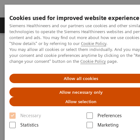
Cookies used for improved website experience
Grupy Produktów
O nas
Edukacja i sz
Siemens Healthineers and our partners use cookies and other simila
technologies to operate the Siemens Healthineers websites and per
content and ads. You may find out more about how we use cookies 
"Show details" or by referring to our
Cookie Policy
.
Siemens Healthineers Polska
Aktualności i nasze realizacje
You may allow all cookies or select them individually. And you ma
KONKURS: Stwórzmy najbardziej dziecięcą pracownię rezonansu
your consent and cookie preferences anytime by clicking on the "R
magnetycznego
change your consent" button on the
Cookie Policy
page.
Allow all cookies
Allow necessary only
Allow selection
Necessary
Preferences
Statistics
Marketing