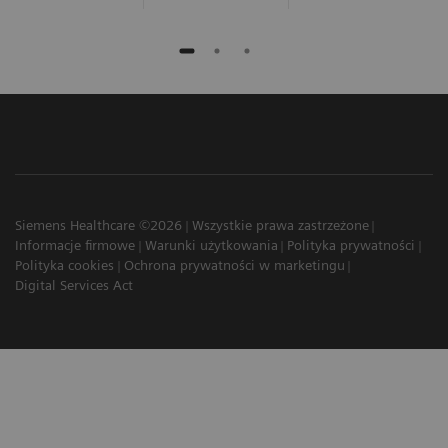
Siemens Healthcare ©2026
Wszystkie prawa zastrzeżone
Informacje firmowe
Warunki użytkowania
Polityka prywatności
Polityka cookies
Ochrona prywatności w marketingu
Digital Services Act