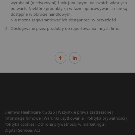
wyrobami (medycznymi) funkcjonującymi na swoich własnych
prawach. Niektóre produkty są w fazie opracowywania i nie są
dostępne w obrocie handlowym.
Nie można zagwarantować ich dostępności w przyszłości.
3
Obsługiwane przez produkty do raportowania innych firm.
Siemens Healthcare ©2026
Wszystkie prawa zastrzeżone
Informacje firmowe
Warunki użytkowania
Polityka prywatności
Polityka cookies
Ochrona prywatności w marketingu
Digital Services Act