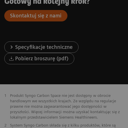
Gotowy na kolejny krok?
Skontaktuj się z nami
Specyfikacje techniczne
Pobierz broszurę (pdf)
1
Produkt Syngo Carbon Space nie jest dostępny w obrocie
handlowym we wszystkich krajach. Ze względu na regulacje
prawne nie można zagwarantować jego dostępności w
przyszłości. Więcej informacji można uzyskać kontaktując się z
lokalnym przedstawicielem Siemens Healthineers.
2
System Syngo Carbon składa się z kilku produktów, które są