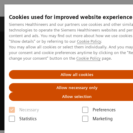
Cookies used for improved website experience
Grupy Produktów
O nas
Edukacja i sz
Siemens Healthineers and our partners use cookies and other simila
technologies to operate the Siemens Healthineers websites and per
content and ads. You may find out more about how we use cookies 
"Show details" or by referring to our
Cookie Policy
.
Siemens Healthineers Polska
Healthcare IT
You may allow all cookies or select them individually. And you ma
Obszar roboczy Syngo Carbon Space
your consent and cookie preferences anytime by clicking on the "R
change your consent" button on the
Cookie Policy
page.
Allow all cookies
Allow necessary only
Allow selection
Necessary
Preferences
Statistics
Marketing