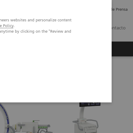
Empleo
Relaciones con Inversores
Comunicados de Prensa
neers websites and personalize content
e Policy
.
LATAM
Contacto
anytime by clicking on the "Review and
erca de Nosotros
Executive Insights