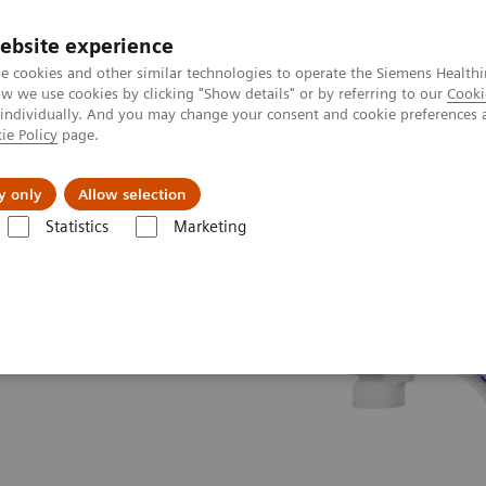
ebsite experience
e cookies and other similar technologies to operate the Siemens Healthi
 we use cookies by clicking "Show details" or by referring to our
Cooki
 individually. And you may change your consent and cookie preferences 
ie Policy
page.
Servicios post venta
Educación
Ac
y only
Allow selection
Statistics
Marketing
 en C
Arcos en C móviles
Cios Fit