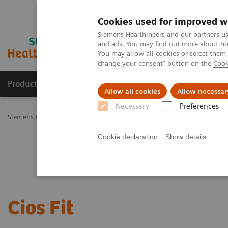
Cookies used for improved w
Siemens Healthineers and our partners us
and ads. You may find out more about how
You may allow all cookies or select them
change your consent" button on the
Cook
Productos y servicios
Especialidades Clínicas
Allow all cookies
Allow necessar
Necessary
Preferences
Siemens Healthineers Latinoamérica
Imagenología Médica
Arcos
Cookie declaration
Show details
Cios Fit