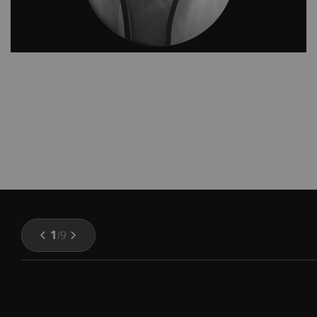
1
/
9