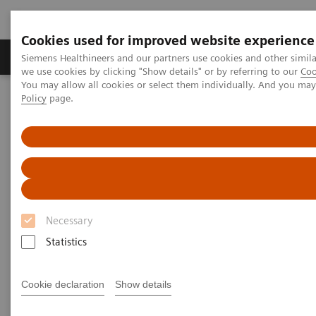
Cookies used for improved website experience
Productos y servicios
Especialidades Clínicas
Siemens Healthineers and our partners use cookies and other simil
we use cookies by clicking "Show details" or by referring to our
Coo
You may allow all cookies or select them individually. And you ma
Policy
page.
Siemens Healthineers Latinoamérica
Servicios
Estándares de IT
IHE - Mammography
IHE - Mammography
Necessary
Statistics
Go back to IHE overview
Cookie declaration
Show details