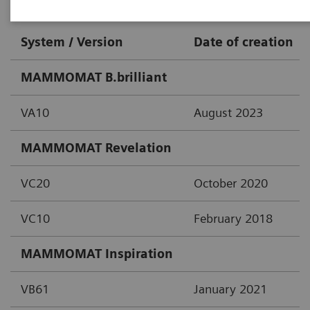
System / Version
Date of creation
MAMMOMAT B.brilliant
VA10
August 2023
MAMMOMAT Revelation
VC20
October 2020
VC10
February 2018
MAMMOMAT Inspiration
VB61
January 2021