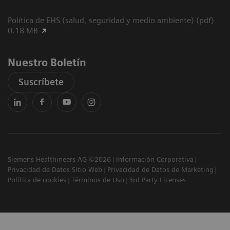
Política de EHS (salud, seguridad y medio ambiente) (pdf)
0.18 MB
Nuestro Boletín
Suscríbete
Siemens Healthineers AG ©2026
Información Corporativa
Privacidad de Datos Sitio Web
Privacidad de Datos de Marketing
Política de cookies
Términos de Uso
3rd Party Licenses