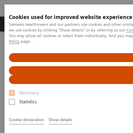
Cookies used for improved website experience
Productos y servicios
Especialidades Clínicas
Siemens Healthineers and our partners use cookies and other simil
we use cookies by clicking "Show details" or by referring to our
Coo
You may allow all cookies or select them individually. And you ma
Policy
page.
Siemens Healthineers Latinoamérica
Servicios
Estándares de IT
DICOM Conformance Statements - Angiography
Angiography IT Legacy Systems
DICOM Conformance
Statements - Angiography IT
Necessary
Legacy Systems
Statistics
Cookie declaration
Show details