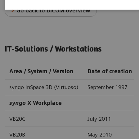
Go back to DICOM overview
IT-Solutions / Workstations
Area / System / Version
Date of creation
syngo InSpace 3D (Virtuoso)
September 1997
syngo
X Workplace
VB20C
July 2011
VB20B
May 2010