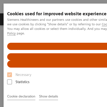
Cookies used for improved website experience
Productos y servicios
Especialidades Clínicas
Siemens Healthineers and our partners use cookies and other simil
we use cookies by clicking "Show details" or by referring to our
Coo
You may allow all cookies or select them individually. And you ma
Policy
page.
Siemens Healthineers Latinoamérica
Imagenología Médica
Radiografía ecoline
Mobilett Mira eco
Mobilett Mira eco
Wireless mobile X-ray imaging – the answer to
your everyday challenges
Necessary
Statistics
Cookie declaration
Show details