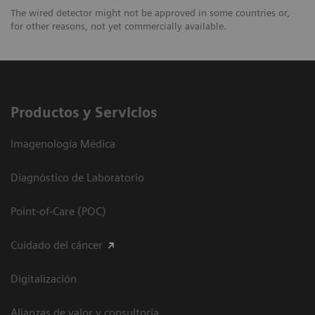
The wired detector might not be approved in some countries or,
for other reasons, not yet commercially available.
Productos y Servicios
Imagenología Médica
Diagnóstico de Laboratorio
Point-of-Care (POC)
Cuidado del cáncer
Digitalización
Alianzas de valor y consultoría