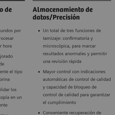
jo de
Almacenamiento de
datos/Precisión
gundos por
Un total de tres funciones de
rocesar
tamizaje: confirmatoria y
r hora
microscópica, para marcar
resultados anormales y permitir
ejorado
una revisión rápida
de
nte el tipo
Mayor control con indicaciones
 orina
automáticas de control de calidad
y capacidad de bloqueo de
lidar los
control de calidad para garantizar
copía en un
el cumplimiento
ente
Conveniente recuperación de