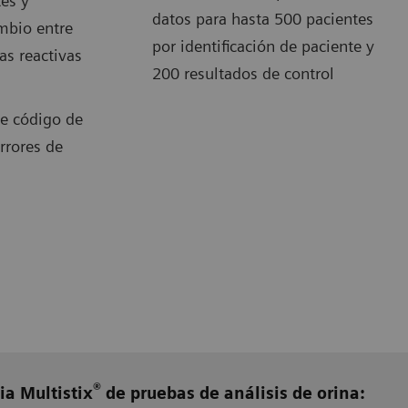
es y
datos para hasta 500 pacientes
mbio entre
por identificación de paciente y
as reactivas
200 resultados de control
de código de
rrores de
®
ia Multistix
de pruebas de análisis de orina: