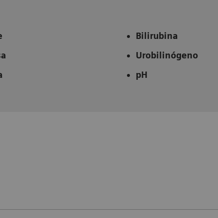
e
Bilirubina
sa
Urobilinógeno
a
pH