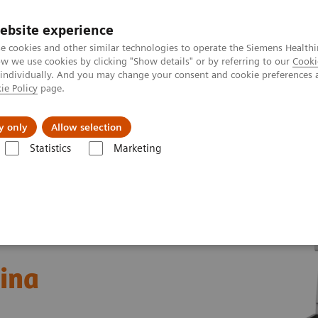
ebsite experience
e cookies and other similar technologies to operate the Siemens Healthi
 we use cookies by clicking "Show details" or by referring to our
Cooki
 individually. And you may change your consent and cookie preferences 
ie Policy
page.
Servicios post venta
Educación
Ac
y only
Allow selection
Statistics
Marketing
®
sis de orina
Analizador químico de orina CLINITEK Advantus
rina