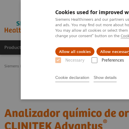
Cookies used for improved w
Siemens Healthineers and our partners us
and ads. You may find out more about how
You may allow all cookies or select them
change your consent" button on the
Cook
Productos y servicios
Especialidades Clínicas
Allow all cookies
Allow necessar
Necessary
Preferences
Siemens Healthineers Latinoamérica
Pruebas Point-of-Care
Análi
Cookie declaration
Show details
Analizador químico de o
®
CLINITEK Advantus