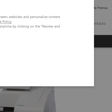
Empleo
Relaciones con Inversores
Comunicados de Prensa
neers websites and personalize content
e Policy
.
LATAM
Contacto
anytime by clicking on the "Review and
erca de Nosotros
Executive Insights