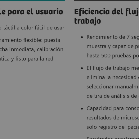
e para el usuario
Eficiencia del flu
trabajo
a táctil a color fácil de usar
Rendimiento de 7 se
amiento flexible: puesta
muestra y capaz de p
cha inmediata, calibración
hasta 500 pruebas po
ica y listo para la red
El flujo de trabajo m
elimina la necesidad 
seleccionar manualme
de tira de análisis de
Capacidad para conso
resultados de micros
solo registro del paci