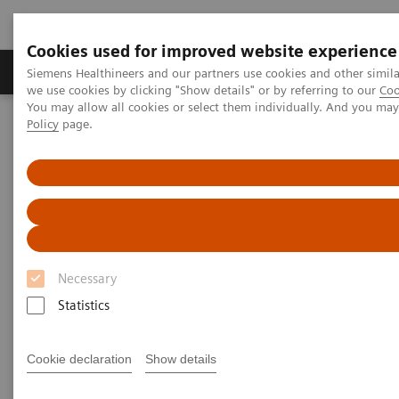
Cookies used for improved website experience
Productos y servicios
Especialidades Clínicas
Siemens Healthineers and our partners use cookies and other simil
we use cookies by clicking "Show details" or by referring to our
Coo
You may allow all cookies or select them individually. And you ma
Policy
page.
Siemens Healthineers Latinoamérica
Imagenología Médica
Imagenología Molecular
MI World Summit 2026
MI World Summit 2026 Moments
Image 78
Image 78
Necessary
Statistics
Cookie declaration
Show details