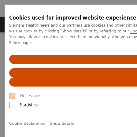
Cookies used for improved website experience
Productos y servicios
Especialidades Clínicas
Siemens Healthineers and our partners use cookies and other simil
we use cookies by clicking "Show details" or by referring to our
Coo
You may allow all cookies or select them individually. And you ma
Policy
page.
Siemens Healthineers Latinoamérica
Imagenología Médica
Imagenología Molecular
Rincón Clínico de Imagen Molecular
Scientific Presentations
Symbia Pro.specta: Putting the "Pro" in SPECT/CT imaging
Symbia Pro.specta: Putting the
"Pro" in SPECT/CT imaging
Necessary
Statistics
Cookie declaration
Show details
2023-08-25