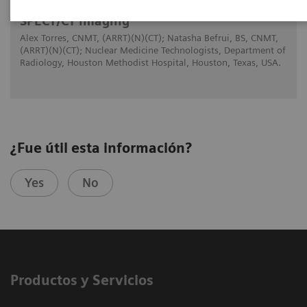
Symbia Pro.specta: Putting the "Pro" in
SPECT/CT imaging
Alex Torres, CNMT, (ARRT)(N)(CT); Natasha Befrui, BS, CNMT,
(ARRT)(N)(CT); Nuclear Medicine Technologists, Department of
Radiology, Houston Methodist Hospital, Houston, Texas, USA.
¿Fue útil esta información?
Yes
No
Productos y Servicios