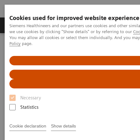
Cookies used for improved website experience
Productos y servicios
Especialidades Clínicas
Siemens Healthineers and our partners use cookies and other simil
we use cookies by clicking "Show details" or by referring to our
Coo
You may allow all cookies or select them individually. And you ma
Policy
page.
Siemens Healthineers Latinoamérica
Imagenología Médica
Imagenología Molecular
Rincón Clínico de Imagen Molecular
Scientific Presentations
Molecular imaging in lung cancer
Molecular imaging in lung
cancer
Necessary
Statistics
Vendor workshop at RSNA 2022
Cookie declaration
Show details
2022-12-01