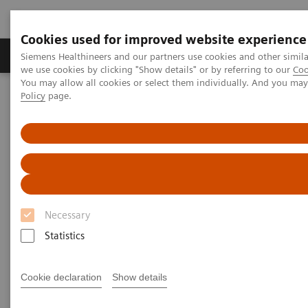
Cookies used for improved website experience
Productos y servicios
Especialidades Clínicas
Siemens Healthineers and our partners use cookies and other simil
we use cookies by clicking "Show details" or by referring to our
Coo
You may allow all cookies or select them individually. And you ma
Policy
page.
Siemens Healthineers Latinoamérica
Imagenología Médica
Imagenología Molecular
Rincón Clínico de Imagen Molecular
Scientific Presentations
PET/CT Imaging of Estrogen Receptors: Interpretation and
Applications
PET/CT Imaging of Estrogen
Necessary
Receptors: Interpretation and
Statistics
Applications
Cookie declaration
Show details
RSNA 2020 - Innovation Talk