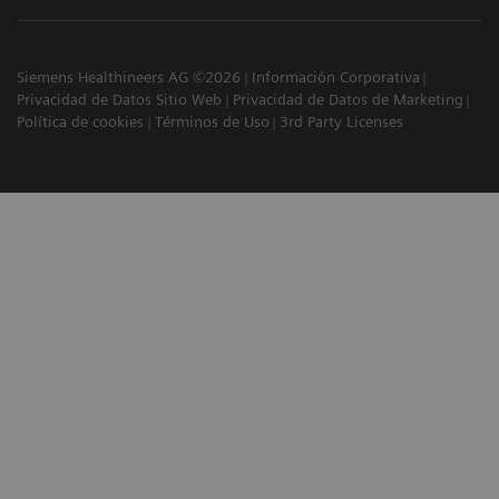
Siemens Healthineers AG ©2026
Información Corporativa
Privacidad de Datos Sitio Web
Privacidad de Datos de Marketing
Política de cookies
Términos de Uso
3rd Party Licenses