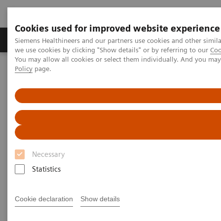
Cookies used for improved website experience
Productos y servicios
Especialidades Clínicas
Siemens Healthineers and our partners use cookies and other simil
we use cookies by clicking "Show details" or by referring to our
Coo
You may allow all cookies or select them individually. And you ma
Policy
page.
Siemens Healthineers Latinoamérica
Imagenología Médica
Sistemas de Resonancia Magnética
Opciones y actualizaciones
Chemical Shift Imaging (CSI)
Chemical Shift Imaging (CSI)
Necessary
Statistics
Cookie declaration
Show details