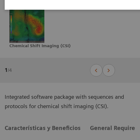
Chemical Shift Imaging (CSI)
1
/
4
Integrated software package with sequences and
protocols for chemical shift imaging (CSI).
Características y Beneficios
General Requirem