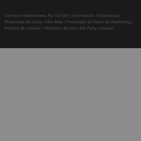
Siemens Healthineers AG ©2026
Información Corporativa
Privacidad de Datos Sitio Web
Privacidad de Datos de Marketing
Política de cookies
Términos de Uso
3rd Party Licenses