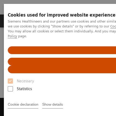
Cookies used for improved website experience
Productos y servicios
Especialidades Clínicas
Siemens Healthineers and our partners use cookies and other simil
we use cookies by clicking "Show details" or by referring to our
Coo
You may allow all cookies or select them individually. And you ma
Policy
page.
Siemens Healthineers Latinoamérica
Imagenología Médica
Sistemas de Resonancia Magnética
Get a Recommendation for your MRI System
Get a Recommendation for your
MRI System
Necessary
Statistics
Cookie declaration
Show details