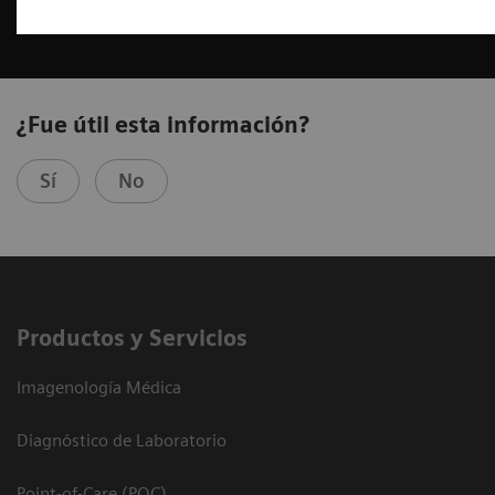
¿Fue útil esta información?
Sí
No
Productos y Servicios
Imagenología Médica
Diagnóstico de Laboratorio
Point-of-Care (POC)