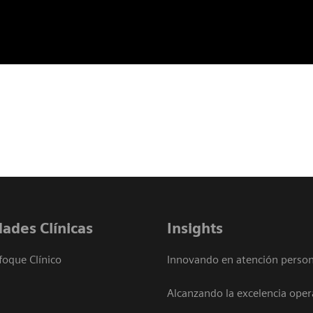
dades Clínicas
Insights
foque Clínico
Innovando en atención person
Alcanzando la excelencia oper