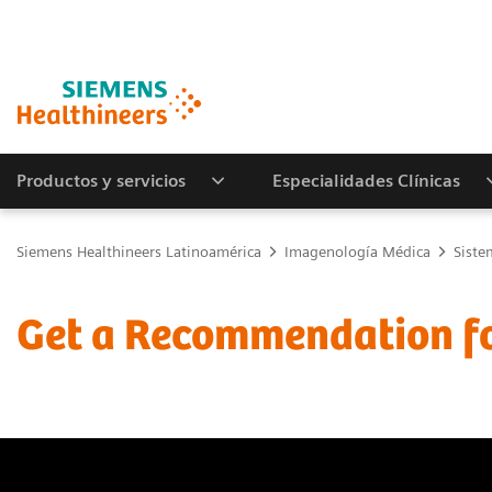
Productos y servicios
Especialidades Clínicas
Siemens Healthineers Latinoamérica
Imagenología Médica
Siste
Get a Recommendation f