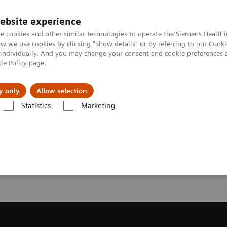
ebsite experience
e cookies and other similar technologies to operate the Siemens Healthi
 we use cookies by clicking "Show details" or by referring to our
Cooki
 individually. And you may change your consent and cookie preferences 
ie Policy
page.
Servicios post venta
Educación
Ac
y only
Allow selection
Statistics
Marketing
mas de Resonancia Magnética
Get a Recommendation for your MRI Sy
or your MRI System