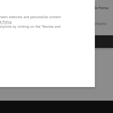
Empleo
Relaciones con Inversores
Comunicados de Prensa
neers websites and personalize content
e Policy
.
LATAM
Contacto
anytime by clicking on the "Review and
erca de Nosotros
Executive Insights
stem