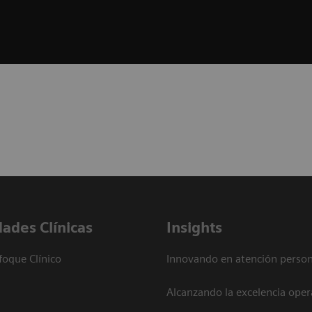
dades Clínicas
Insights
foque Clínico
Innovando en atención person
Alcanzando la excelencia oper