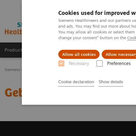
Cookies used for improved w
Siemens Healthineers and our partners us
and ads. You may find out more about how
You may allow all cookies or select them
change your consent" button on the
Cook
Productos y servicios
Especialidades Clínicas
Allow all cookies
Allow necessar
Necessary
Preferences
Siemens Healthineers Latinoamérica
Imagenología Médica
Siste
Cookie declaration
Show details
Get a Recommendation f