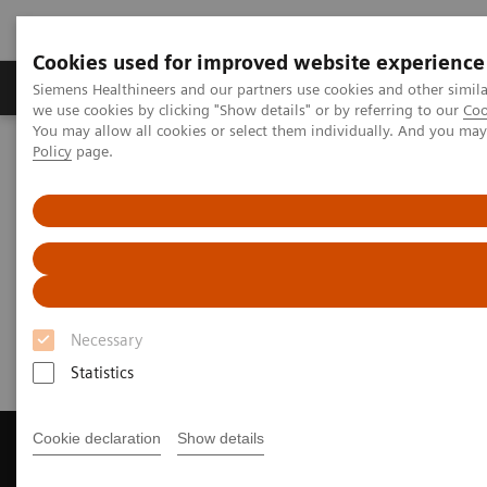
Cookies used for improved website experience
Productos y servicios
Especialidades Clínicas
Siemens Healthineers and our partners use cookies and other simil
we use cookies by clicking "Show details" or by referring to our
Coo
You may allow all cookies or select them individually. And you ma
Policy
page.
Siemens Healthineers Latinoamérica
Imagenología Médica
Sistemas de Resonancia Magnética
Get a Recommendation for your MRI System
Get a Recommendation for your
MRI System
Necessary
Statistics
Cookie declaration
Show details