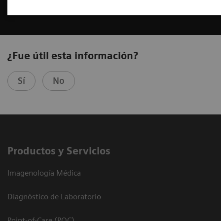
¿Fue útil esta información?
Sí
No
Productos y Servicios
Imagenología Médica
Diagnóstico de Laboratorio
Point-of-Care (POC)