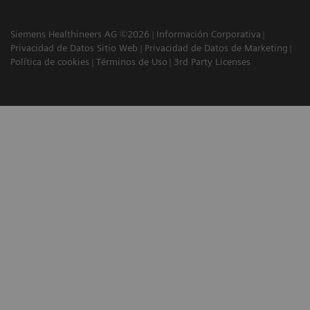
Siemens Healthineers AG ©2026
Información Corporativa
Privacidad de Datos Sitio Web
Privacidad de Datos de Marketing
Política de cookies
Términos de Uso
3rd Party Licenses