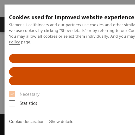
Cookies used for improved website experience
Productos y servicios
Especialidades Clínicas
Siemens Healthineers and our partners use cookies and other simil
we use cookies by clicking "Show details" or by referring to our
Coo
You may allow all cookies or select them individually. And you ma
Policy
page.
Siemens Healthineers Latinoamérica
Imagenología Médica
Sistemas de Resonancia Magnética
Get a Recommendation for your MRI System
Get a Recommendation for your
MRI System
Necessary
Statistics
Cookie declaration
Show details