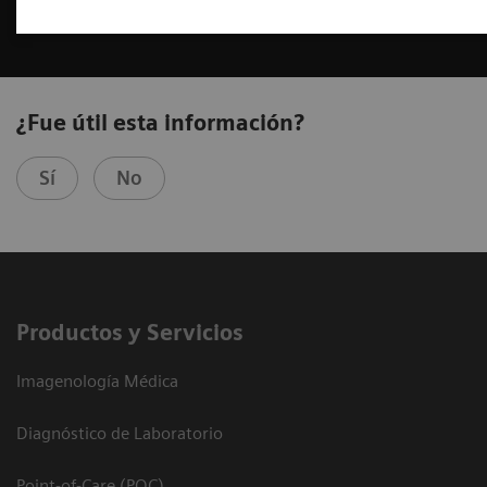
¿Fue útil esta información?
Sí
No
Productos y Servicios
Imagenología Médica
Diagnóstico de Laboratorio
Point-of-Care (POC)