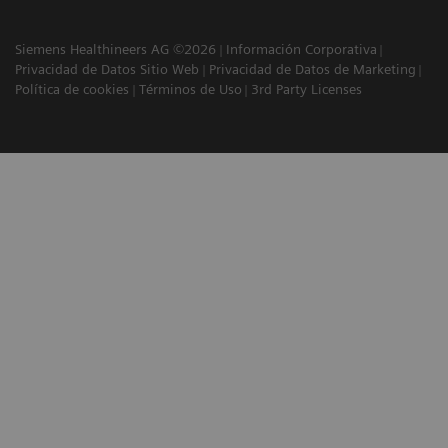
Siemens Healthineers AG ©2026
Información Corporativa
Privacidad de Datos Sitio Web
Privacidad de Datos de Marketing
Política de cookies
Términos de Uso
3rd Party Licenses