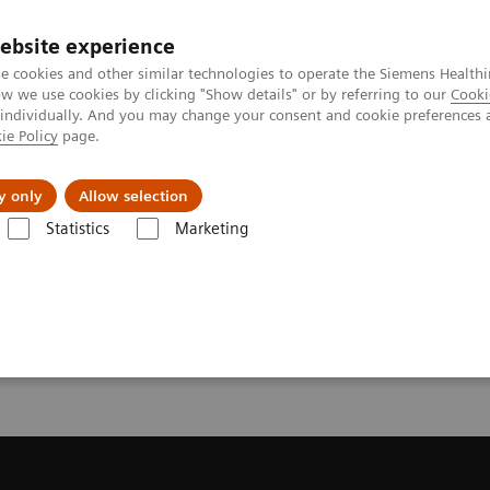
ebsite experience
e cookies and other similar technologies to operate the Siemens Healthi
 we use cookies by clicking "Show details" or by referring to our
Cooki
 individually. And you may change your consent and cookie preferences 
ie Policy
page.
Servicios post venta
Educación
Ac
y only
Allow selection
Statistics
Marketing
mas de Resonancia Magnética
Request a Quote