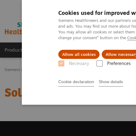
Cookies used for improved w
Siemens Healthineers and our partners us
and ads. You may find out more about how
You may allow all cookies or select them
change your consent" button on the
Cook
Productos y servicios
Especialidades Clínicas
Allow all cookies
Allow necessar
Necessary
Preferences
Siemens Healthineers Latinoamérica
Imagenología Médica
Siste
Cookie declaration
Show details
Solicite un Presupuesto