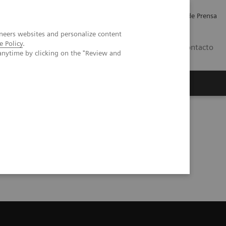
Empleo
Relaciones con Inversores
Comunicados de Prensa
neers websites and personalize content
e Policy
.
LATAM
Contacto
anytime by clicking on the "Review and
erca de Nosotros
Executive Insights