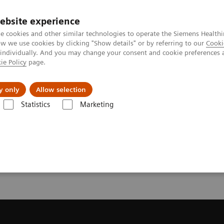
ebsite experience
e cookies and other similar technologies to operate the Siemens Healthi
 we use cookies by clicking "Show details" or by referring to our
Cooki
 individually. And you may change your consent and cookie preferences 
ie Policy
page.
Servicios post venta
Educación
Ac
y only
Allow selection
Statistics
Marketing
mas de Resonancia Magnética
Request a Quote