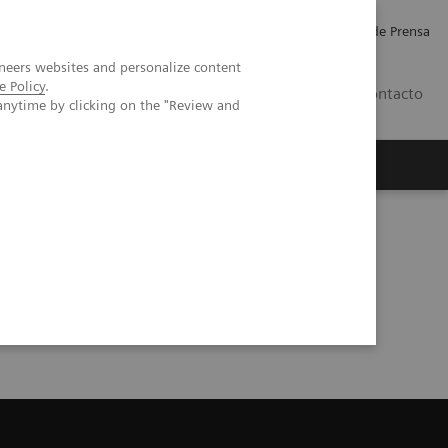
Empleo
Relaciones con Inversores
Comunicados de Prensa
neers websites and personalize content
e Policy
.
LATAM
Contacto
anytime by clicking on the "Review and
erca de Nosotros
Executive Insights