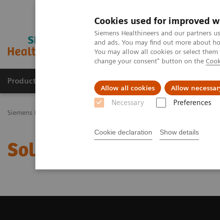
Cookies used for improved w
Siemens Healthineers and our partners us
and ads. You may find out more about how
You may allow all cookies or select them
change your consent" button on the
Cook
Productos y servicios
Especialidades Clínicas
Allow all cookies
Allow necessar
Necessary
Preferences
Siemens Healthineers Latinoamérica
Imagenología Médica
Siste
Cookie declaration
Show details
Solicite un Presupuesto