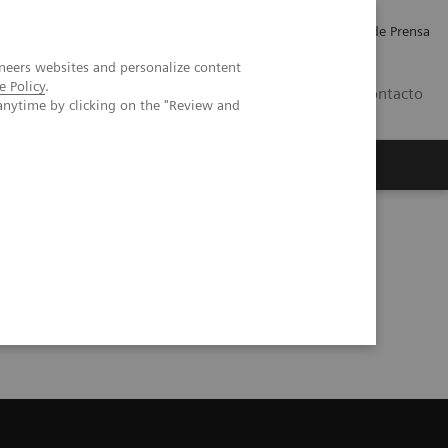
Empleo
Relaciones con Inversores
Comunicados de Prensa
neers websites and personalize content
e Policy
.
LATAM
Contacto
anytime by clicking on the "Review and
erca de Nosotros
Executive Insights