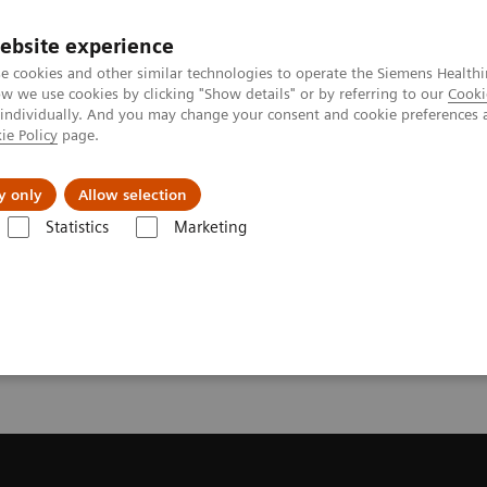
ebsite experience
e cookies and other similar technologies to operate the Siemens Healthi
 we use cookies by clicking "Show details" or by referring to our
Cooki
 individually. And you may change your consent and cookie preferences 
ie Policy
page.
Servicios post venta
Educación
Ac
y only
Allow selection
Statistics
Marketing
mas de Resonancia Magnética
Request a Quote