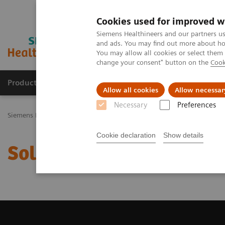
Cookies used for improved w
Siemens Healthineers and our partners us
and ads. You may find out more about how
You may allow all cookies or select them
change your consent" button on the
Cook
Productos y servicios
Especialidades Clínicas
Allow all cookies
Allow necessar
Necessary
Preferences
Siemens Healthineers Latinoamérica
Imagenología Médica
Siste
Cookie declaration
Show details
Solicite un Presupuesto