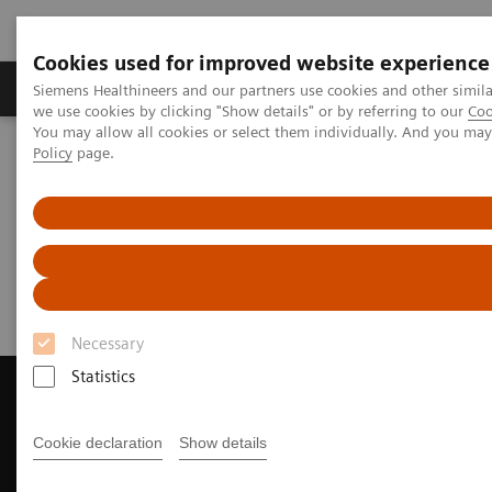
Cookies used for improved website experience
Productos y servicios
Especialidades Clínicas
Siemens Healthineers and our partners use cookies and other simil
we use cookies by clicking "Show details" or by referring to our
Coo
You may allow all cookies or select them individually. And you ma
Policy
page.
Siemens Healthineers Latinoamérica
Imagenología Médica
Sistemas de Resonancia Magnética
Request a Quote
Solicite un Presupuesto
Necessary
Statistics
Cookie declaration
Show details
Contact Us