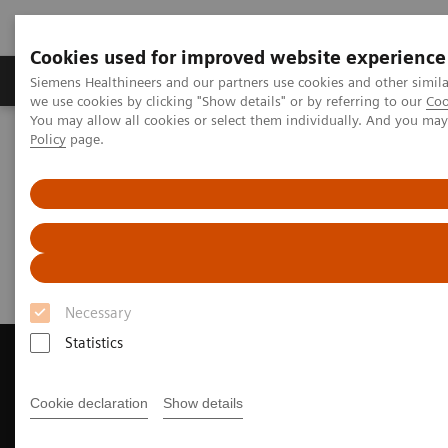
Cookies used for improved website experience
Productos y servicios
Especialidades Clínicas
Siemens Healthineers and our partners use cookies and other simil
we use cookies by clicking "Show details" or by referring to our
Coo
You may allow all cookies or select them individually. And you ma
Policy
page.
Siemens Healthineers Latinoamérica
Imagenología Médica
Sistemas de Resonancia Magnética
Request a Quote
Solicite un Presupuesto
Necessary
Statistics
Cookie declaration
Show details
Contact Us