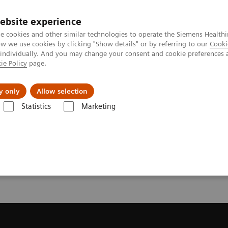
ebsite experience
e cookies and other similar technologies to operate the Siemens Healthi
 we use cookies by clicking "Show details" or by referring to our
Cooki
 individually. And you may change your consent and cookie preferences 
ie Policy
page.
Servicios post venta
Educación
Ac
y only
Allow selection
Statistics
Marketing
mas de Resonancia Magnética
Request a Quote