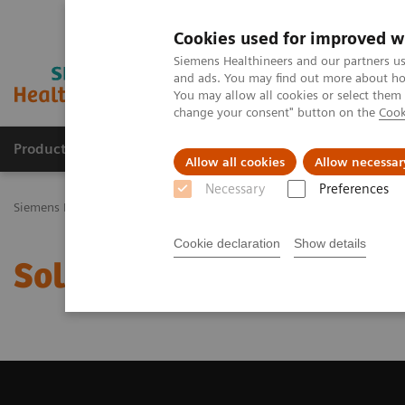
Cookies used for improved w
Siemens Healthineers and our partners us
and ads. You may find out more about how
You may allow all cookies or select them
change your consent" button on the
Cook
Productos y servicios
Especialidades Clínicas
Allow all cookies
Allow necessar
Necessary
Preferences
Siemens Healthineers Latinoamérica
Imagenología Médica
Siste
Cookie declaration
Show details
Solicite un Presupuesto