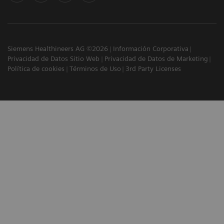
Siemens Healthineers AG ©2026
Información Corporativa
Privacidad de Datos Sitio Web
Privacidad de Datos de Marketing
Política de cookies
Términos de Uso
3rd Party Licenses