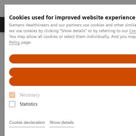
Cookies used for improved website experience
Productos y servicios
Especialidades Clínicas
Siemens Healthineers and our partners use cookies and other simil
we use cookies by clicking "Show details" or by referring to our
Coo
You may allow all cookies or select them individually. And you ma
Policy
page.
Siemens Healthineers Latinoamérica
Imagenología Médica
Sistemas de Resonancia Magnética
Sistemas de Resonancia Magnética de 1.5 Teslas
MAGNETOM Sempra
MAGNETOM Sempra
Necessary
Éxito diario con 1.5 T
Statistics
Cookie declaration
Show details