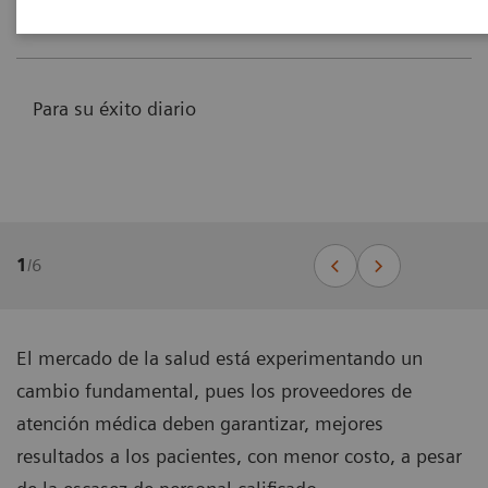
Para su éxito diario
1
/
6
El mercado de la salud está experimentando un
cambio fundamental, pues los proveedores de
atención médica deben garantizar, mejores
resultados a los pacientes, con menor costo, a pesar