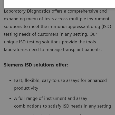
With recognized drug testing expertise, Siemens
Laboratory Diagnostics offers a comprehensive and
expanding menu of tests across multiple instrument
solutions to meet the immunosuppressant drug (ISD)
testing needs of customers in any setting. Our
unique ISD testing solutions provide the tools
laboratories need to manage transplant patients.
Siemens ISD solutions offer:
Fast, flexible, easy-to-use assays for enhanced
productivity
A full range of instrument and assay
combinations to satisfy ISD needs in any setting