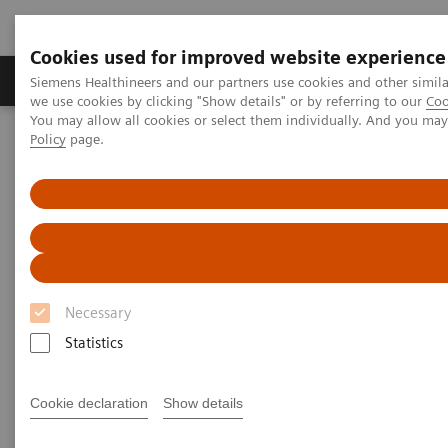
Cookies used for improved website experience
Productos y servicios
Especialidades Clínicas
Siemens Healthineers and our partners use cookies and other simil
we use cookies by clicking "Show details" or by referring to our
Coo
You may allow all cookies or select them individually. And you ma
Policy
page.
Siemens Healthineers Latinoamérica
Diagnóstico de laboratorio
Ensayos por Enfermedades y Afecciones
Organ Transplantation - ISDs
Siemens’ ISD Solutions
Overview of Siemens' ISD solutions
Overview of Siemens' ISD
Necessary
solutions
Statistics
Cookie declaration
Show details