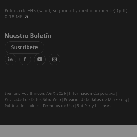
Política de EHS (salud, seguridad y medio ambiente) (pdf)
0.18 MB
Nuestro Boletín
Suscríbete
Siemens Healthineers AG ©2026
Información Corporativa
Privacidad de Datos Sitio Web
Privacidad de Datos de Marketing
Política de cookies
Términos de Uso
3rd Party Licenses