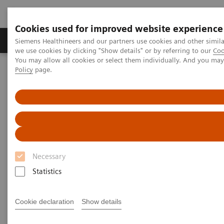
Cookies used for improved website experience
Productos y servicios
Especialidades Clínicas
Siemens Healthineers and our partners use cookies and other simil
we use cookies by clicking "Show details" or by referring to our
Coo
You may allow all cookies or select them individually. And you ma
Policy
page.
Siemens Healthineers Latinoamérica
Diagnóstico de laboratorio
Ensayos por Enfermedades y Afecciones
Organ Transplantation - ISDs
Siemens’ ISD Solutions
ISD Assay Menu
ISD Assay Menu
Necessary
Statistics
Cookie declaration
Show details
ADVI