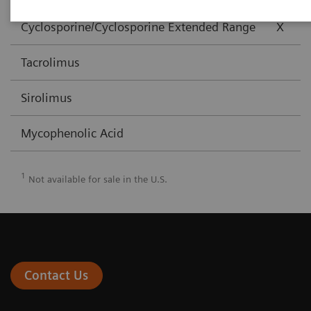
Cyclosporine/Cyclosporine Extended Range
X
Tacrolimus
Sirolimus
Mycophenolic Acid
1
Not available for sale in the U.S.
Contact Us