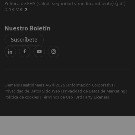
Política de EHS (salud, seguridad y medio ambiente) (pdf)
0.18 MB
Nuestro Boletín
Suscríbete
Siemens Healthineers AG ©2026
Información Corporativa
Privacidad de Datos Sitio Web
Privacidad de Datos de Marketing
Política de cookies
Términos de Uso
3rd Party Licenses