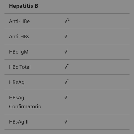
Hepatitis B
Anti-HBe
√*
Anti-HBs
√
HBc IgM
√
HBc Total
√
HBeAg
√
HBsAg
√
Confirmatorio
HBsAg II
√