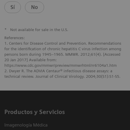
Sí
No
*
Not available for sale in the U.S.
References:
1. Centers for Disease Control and Prevention. Recommendations
for the identification of chronic hepatitis C virus infection among
persons born during 1945–1965. MMWR. 2012;61(4). [Accessed
20 Jan 2017] Available from:
https://www.cdc.gov/mmwr/preview/mmwrhtml/rr6104a1.htm
2. Dwyer R. The ADVIA Centaur® infectious disease assays: a
technical review. Journal of Clinical Virology. 2004;30(S1):S1-S5.
Productos y Servicios
Imagenología Médica