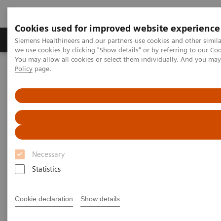
Cookies used for improved website experience
Productos y servicios
Especialidades Clínicas
Siemens Healthineers and our partners use cookies and other simil
we use cookies by clicking "Show details" or by referring to our
Coo
You may allow all cookies or select them individually. And you ma
Policy
page.
Siemens Healthineers Latinoamérica
Diagnóstico de laboratorio
Ensayos por Enfermedades y Afecciones
Enfermedades infecciosas
Soluciones para pruebas de hepatitis
Soluciones para pruebas de
hepatitis
Necessary
Statistics
Siemens Healthineers ofrece un menú completo
de pruebas de hepatitis para simplificar el flujo
de trabajo del laboratorio.
Cookie declaration
Show details