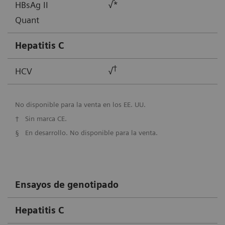
HBsAg II
√*
Quant
Hepatitis C
†
HCV
√
No disponible para la venta en los EE. UU.
†
Sin marca CE.
§
En desarrollo. No disponible para la venta.
Ensayos de genotipado
Hepatitis C