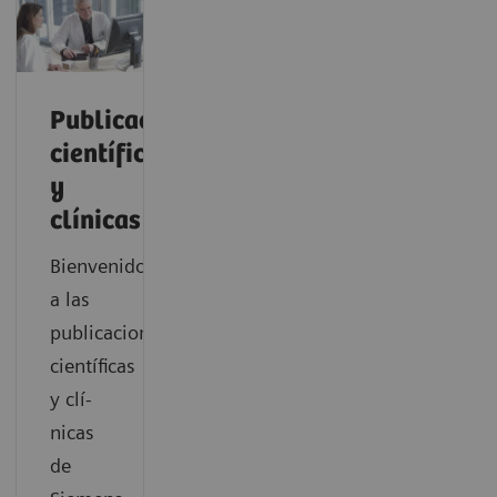
Publicaciones
científicas
y
clínicas
Bienvenido
a las
publicaciones
científicas
y clí-
nicas
de