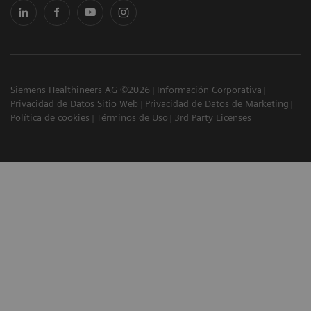
Siemens Healthineers AG ©2026
Información Corporativa
Privacidad de Datos Sitio Web
Privacidad de Datos de Marketing
Política de cookies
Términos de Uso
3rd Party Licenses