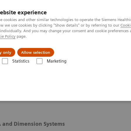
ebsite experience
e cookies and other similar technologies to operate the Siemens Healthi
 we use cookies by clicking "Show details" or by referring to our
Cooki
 individually. And you may change your consent and cookie preferences 
ie Policy
page.
Servicios post venta
Educación
Ac
y only
Allow selection
Statistics
Marketing
Clinical Chemistry & Immunoassay Systems
mmunoassay Systems
 and Dimension Systems