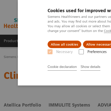
Cookies used for improved w
Siemens Healthineers and our partners us
and ads. You may find out more about how
You may allow all cookies or select them
change your consent" button on the
Cook
Productos y servicios
Especialidades Clínicas
Allow all cookies
Allow necessar
Necessary
Preferences
Siemens Healthineers Latinoamérica
Diagnóstico de laboratorio
Cookie declaration
Show details
Clinical Chemistry & I
Atellica Portfolio
IMMULITE Systems
ADVIA