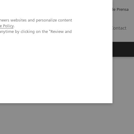
Empleo
Relaciones con Inversores
Comunicados de Prensa
neers websites and personalize content
e Policy
.
LATAM
Contact
anytime by clicking on the "Review and
erca de Nosotros
Executive Insights