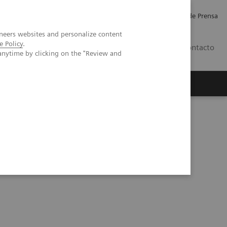
Empleo
Relaciones con Inversores
Comunicados de Prensa
neers websites and personalize content
e Policy
.
LATAM
Contacto
anytime by clicking on the "Review and
erca de Nosotros
Executive Insights
rsaCell X3 Solución