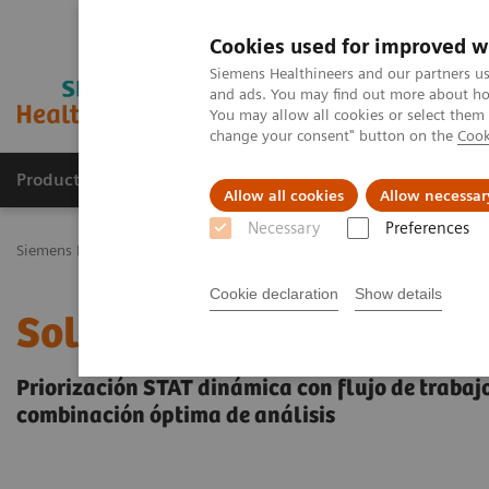
Cookies used for improved w
Siemens Healthineers and our partners us
and ads. You may find out more about how
You may allow all cookies or select them
change your consent" button on the
Cook
Productos y servicios
Especialidades Clínicas
Allow all cookies
Allow necessar
Necessary
Preferences
Siemens Healthineers Latinoamérica
Diagnóstico de laboratorio
Cookie declaration
Show details
Solución VersaCell X3
Priorización STAT dinámica con flujo de traba
combinación óptima de análisis