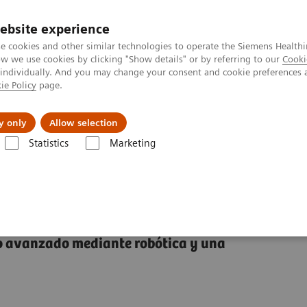
ebsite experience
e cookies and other similar technologies to operate the Siemens Healthi
 we use cookies by clicking "Show details" or by referring to our
Cooki
 individually. And you may change your consent and cookie preferences 
ie Policy
page.
Servicios post venta
Educación
Ac
y only
Allow selection
Statistics
Marketing
Automatización de laboratorio
Soluciones de Robótica Avanzada
Ve
jo avanzado mediante robótica y una