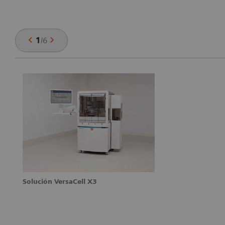
1
/
6
Solución VersaCell X3