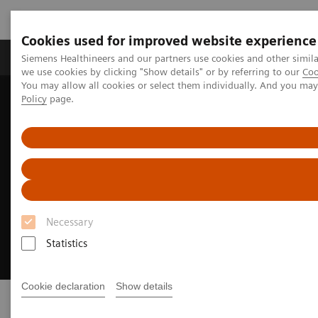
Cookies used for improved website experience
Productos y servicios
Especialidades Clínicas
Siemens Healthineers and our partners use cookies and other simil
we use cookies by clicking "Show details" or by referring to our
Coo
You may allow all cookies or select them individually. And you ma
Policy
page.
Siemens Healthineers Latinoamérica
Executive Insights
CONECTA
FALP: 70 años transformando el cáncer en esperanza
FALP: 70 años transformando el
cáncer en esperanza
Necessary
Conversaciones que transforman la salud
en América Latina
Statistics
Cookie declaration
Show details