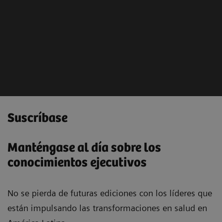
Desde el análisis de los antecedentes de la paciente,
pasando por el cribado y el diagnóstico, hasta el
tratamiento y el control y seguimiento, ofrecemos
soluciones para la salud mamaria en cada etapa del
proceso.
Aprende más
Suscríbase
Manténgase al día sobre los
conocimientos ejecutivos
No se pierda de futuras ediciones con los líderes que
están impulsando las transformaciones en salud en