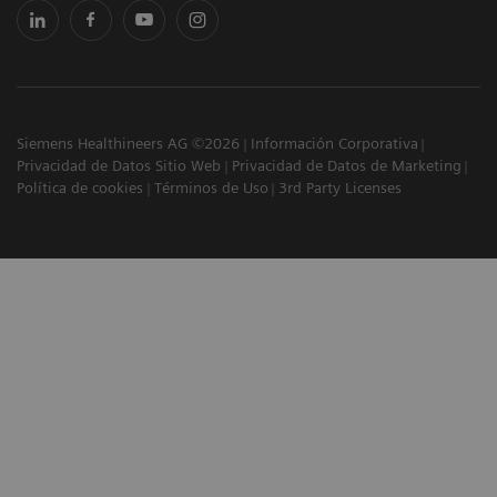
Siemens Healthineers AG ©2026
Información Corporativa
Privacidad de Datos Sitio Web
Privacidad de Datos de Marketing
Política de cookies
Términos de Uso
3rd Party Licenses