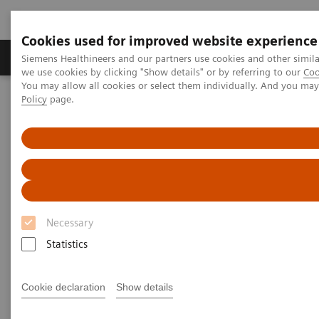
Cookies used for improved website experience
Productos y servicios
Especialidades Clínicas
Siemens Healthineers and our partners use cookies and other simil
we use cookies by clicking "Show details" or by referring to our
Coo
You may allow all cookies or select them individually. And you ma
Policy
page.
Siemens Healthineers Latinoamérica
Diagnóstico de laboratorio
Hemostasia
Casos de Estudio
Casos de Estudio
Necessary
Statistics
Cookie declaration
Show details
Filter (1 item)