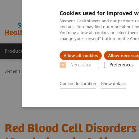
Cookies used for improved w
Siemens Healthineers and our partners us
and ads. You may find out more about how
You may allow all cookies or select them
change your consent" button on the
Cook
Productos y servicios
Especialidades Clínicas
Allow all cookies
Allow necessar
Necessary
Preferences
Siemens Healthineers Latinoamérica
Diagnóstico de laboratorio
Cookie declaration
Show details
Red Blood Cell Disorders 