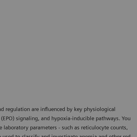
d regulation are influenced by key physiological
 (EPO) signaling, and hypoxia-inducible pathways. You
e laboratory parameters - such as reticulocyte counts,
 used to classify and investigate anemia and other red