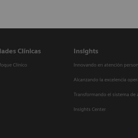
dades Clínicas
Insights
foque Clínico
Innovando en atención person
Alcanzando la excelencia oper
Transformando el sistema de 
Insights Center