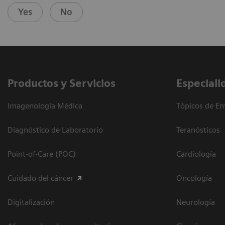
Yes
No
Productos y Servicios
Especiali
Imagenología Médica
Tópicos de En
Diagnóstico de Laboratorio
Teranósticos
Point-of-Care (POC)
Cardiología
Cuidado del cáncer
Oncología
Digitalización
Neurología