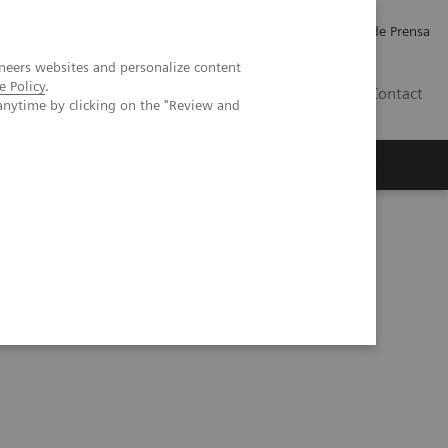
Empleo
Relaciones con Inversores
Comunicados de Prensa
neers websites and personalize content
e Policy
.
LATAM
Contact
anytime by clicking on the "Review and
erca de Nosotros
Executive Insights
gy in Action