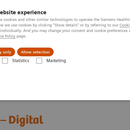
ebsite experience
e cookies and other similar technologies to operate the Siemens Healthi
 we use cookies by clicking "Show details" or by referring to our
Cooki
 individually. And you may change your consent and cookie preferences 
ie Policy
page.
Servicios post venta
Educación
Ac
y only
Allow selection
Statistics
Marketing
Hematología
Webinars
Red Blood Cell Disorders – Digital Morpholo
– Digital