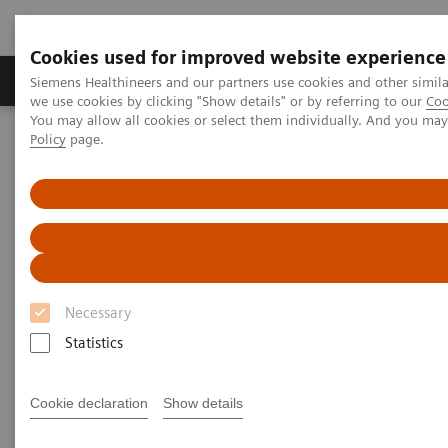
Cookies used for improved website experience
Productos y servicios
Especialidades Clínicas
Siemens Healthineers and our partners use cookies and other simil
we use cookies by clicking "Show details" or by referring to our
Coo
You may allow all cookies or select them individually. And you ma
Policy
page.
Siemens Healthineers Latinoamérica
Diagnóstico de laboratorio
Hematología
Hematología
Resultados exactos a la primera, sin necesidad
de utilizar cadenas de automatización caras y
Necessary
complejas.
Statistics
Los sistemas de hematología de Siemens ofrecen
Cookie declaration
Show details
unos resultados de las pruebas analíticas de