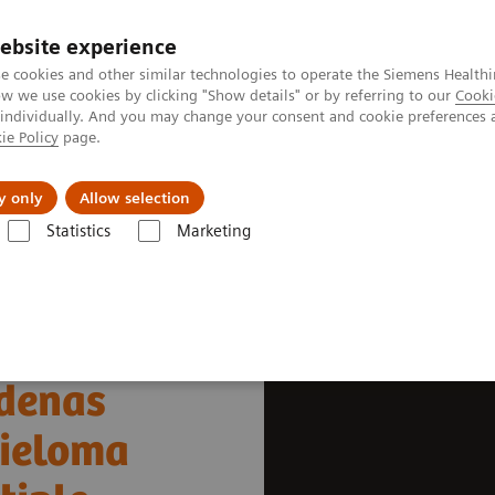
ebsite experience
e cookies and other similar technologies to operate the Siemens Healthi
 we use cookies by clicking "Show details" or by referring to our
Cooki
 individually. And you may change your consent and cookie preferences 
ie Policy
page.
Servicios post venta
Educación
Ac
y only
Allow selection
Statistics
Marketing
 valor clínico de las Cadenas Ligeras Libres (FLC) en mieloma múltiple y 
adenas
mieloma