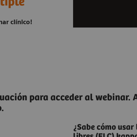
tiple
ar clínico!
uación para acceder al webinar. 
.
¿Sabe cómo usar 
libres (FLC) kap