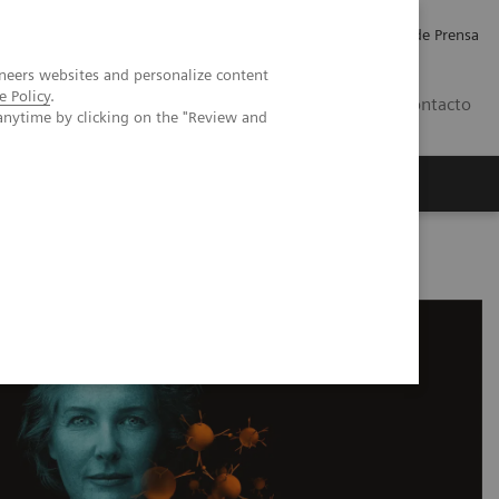
Empleo
Relaciones con Inversores
Comunicados de Prensa
neers websites and personalize content
e Policy
.
LATAM
Contacto
anytime by clicking on the "Review and
erca de Nosotros
Executive Insights
esclerosis múltiple