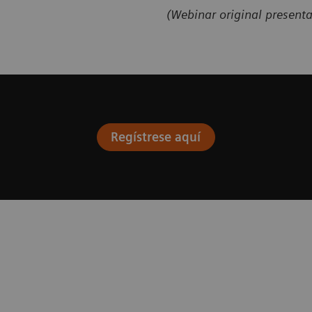
(Webinar original present
Regístrese aquí