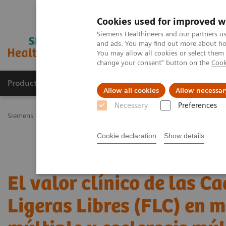
Cookies used for improved w
Siemens Healthineers and our partners us
and ads. You may find out more about how
You may allow all cookies or select them
change your consent" button on the
Cook
Productos y servicios
Especialidades Clínicas
Allow all cookies
Allow necessar
Necessary
Preferences
Siemens Healthineers Latinoamérica
Educación y Capacitación
El
Cookie declaration
Show details
El valor clínico de las C
Ligeras Libres (FLC) en 