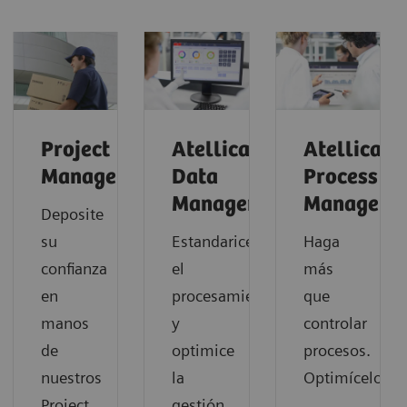
Project
Atellica
Atellica
Management
Data
Process
Manager
Manager
Deposite
su
Estandarice
Haga
confianza
el
más
en
procesamiento
que
manos
y
controlar
de
optimice
procesos.
nuestros
la
Optimícelos.
Project
gestión