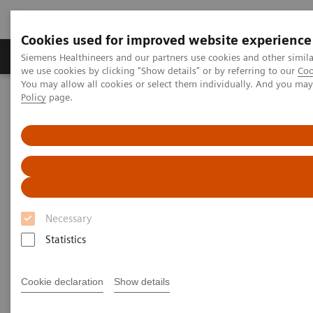
Cookies used for improved website experience
Productos y servicios
Especialidades Clínicas
Siemens Healthineers and our partners use cookies and other simil
we use cookies by clicking "Show details" or by referring to our
Coo
You may allow all cookies or select them individually. And you ma
Policy
page.
Siemens Healthineers Latinoamérica
IT para el cuidado de la salud
IT para Diagnóstico de Laboratorio
Atellica Diagnostics IT
Atellica Inventory Manager
Necessary
Statistics
Cookie declaration
Show details