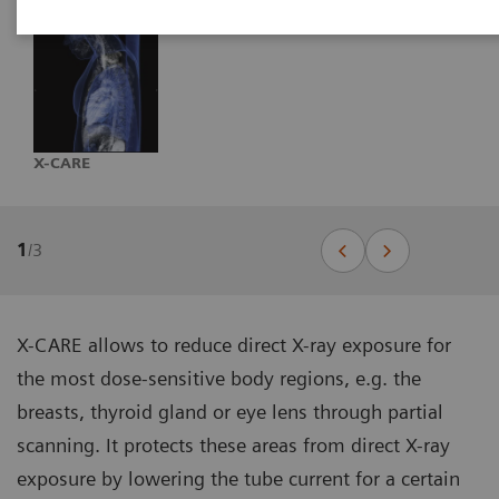
X-CARE
1
/
3
X-CARE allows to reduce direct X-ray exposure for
the most dose-sensitive body regions, e.g. the
breasts, thyroid gland or eye lens through partial
scanning. It protects these areas from direct X-ray
exposure by lowering the tube current for a certain