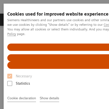
Cookies used for improved website experience
Productos y servicios
Especialidades Clínicas
Siemens Healthineers and our partners use cookies and other simil
we use cookies by clicking "Show details" or by referring to our
Coo
You may allow all cookies or select them individually. And you ma
Policy
page.
Siemens Healthineers Latinoamérica
Imagenología Médica
Tomografía Computarizada
Clinical software applications
X-CARE
X-CARE
Necessary
Statistics
Cookie declaration
Show details