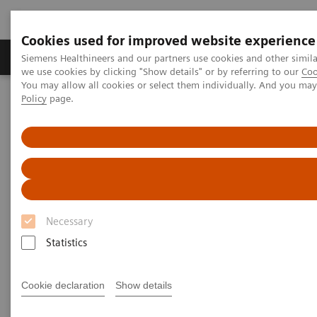
Cookies used for improved website experience
Productos y servicios
Especialidades Clínicas
Siemens Healthineers and our partners use cookies and other simil
we use cookies by clicking "Show details" or by referring to our
Coo
You may allow all cookies or select them individually. And you ma
Policy
page.
Siemens Healthineers Latinoamérica
Especialidades Clínicas y Enfermedades
Endocrinología de Reproducción
Reproductive Endocrinology Assays
Reproductive Endocrinology
Assays
Necessary
Statistics
Cookie declaration
Show details
Why choose Siemens for reproductive