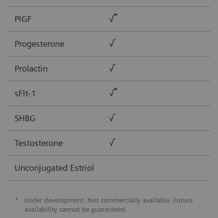
*
PlGF
√
Progesterone
√
Prolactin
√
*
sFlt-1
√
SHBG
√
Testosterone
√
Unconjugated Estriol
*
Under development. Not commercially available. Future
availability cannot be guaranteed.