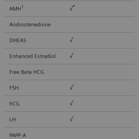
1
*
AMH
√
Androstenedione
DHEAS
√
Enhanced Estradiol
√
Free Beta HCG
FSH
√
hCG
√
LH
√
PAPP-A