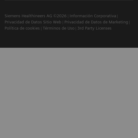
Siemens Healthineers AG ©2026
Información Corporativa
Privacidad de Datos Sitio Web
Privacidad de Datos de Marketing
Política de cookies
Términos de Uso
3rd Party Licenses