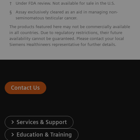
†
Under FDA review. Not available for sale in the U.S.
§
Assay exclusively cleared as an aid in managing non-
seminomatous testicular cancer.
The products featured here may not be commercially available
in all countries. Due to regulatory restrictions, their future
availability cannot be guaranteed. Please contact your local
Siemens Healthineers representative for further details.
Contact Us
Services & Support
Education & Training