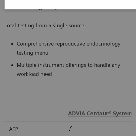
endocrinology diagnostics?
Total testing from a single source
Comprehensive reproductive endocrinology
testing menu
Multiple instrument offerings to handle any
workload need
ADVIA Centaur® Systems
AFP
√