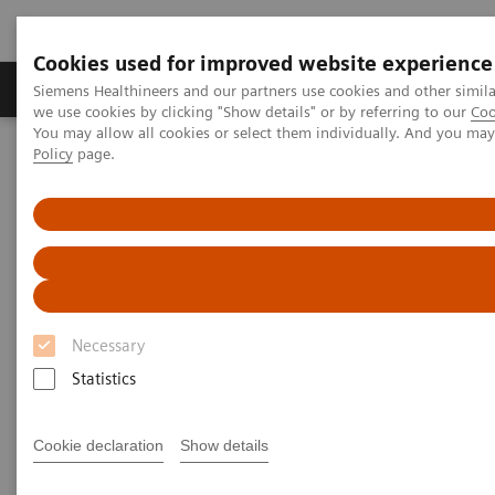
Cookies used for improved website experience
Productos y servicios
Especialidades Clínicas
Siemens Healthineers and our partners use cookies and other simil
we use cookies by clicking "Show details" or by referring to our
Coo
You may allow all cookies or select them individually. And you ma
Policy
page.
Siemens Healthineers Latinoamérica
Especialidades Clínicas y Enfermedades
Neurología
Apoplejía
Preguntas Clínicas sobre Apoplejía Isquémica
Diferencias entre Tipos de Apoplejía
Diferencias entre Tipos de
Apoplejía
Necessary
Statistics
Apoplejía Isquémica y Hemorrágica
Cookie declaration
Show details
La diferenciación entre la apoplejía isquémica y