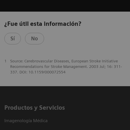
¿Fue útil esta información?
Sí
No
1
Source: Cerebrovascular Diseases, European Stroke Initiative
Recommendations for Stroke Management. 2003 Jul; 16: 311-
337. DOI: 10.1159/000072554
Productos y Servicios
Imagenología Médica