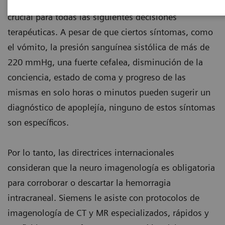
hemorrágica en la etapa más temprana posible es
crucial para todas las siguientes decisiones
terapéuticas. A pesar de que ciertos síntomas, como
el vómito, la presión sanguínea sistólica de más de
220 mmHg, una fuerte cefalea, disminución de la
conciencia, estado de coma y progreso de las
mismas en solo horas o minutos pueden sugerir un
diagnóstico de apoplejía, ninguno de estos síntomas
son específicos.
Por lo tanto, las directrices internacionales
consideran que la neuro imagenología es obligatoria
para corroborar o descartar la hemorragia
intracraneal. Siemens le asiste con protocolos de
imagenología de CT y MR especializados, rápidos y