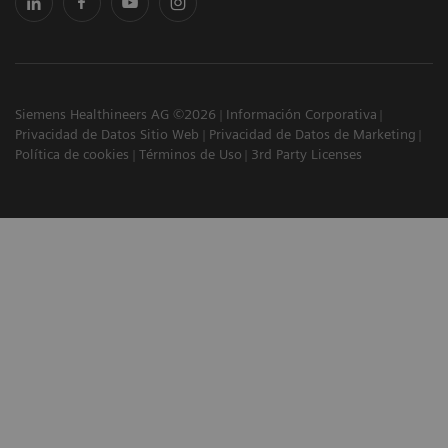
Siemens Healthineers AG ©2026
Información Corporativa
Privacidad de Datos Sitio Web
Privacidad de Datos de Marketing
Política de cookies
Términos de Uso
3rd Party Licenses