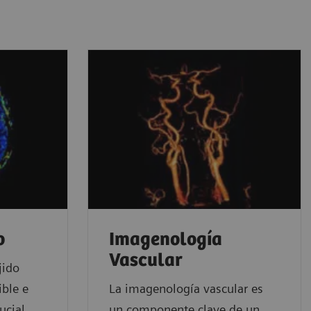
o
Imagenología
Vascular
jido
ible e
La imagenología vascular es
ucial
un componente clave de un