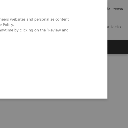
Empleo
Relaciones con Inversores
Comunicados de Prensa
neers websites and personalize content
e Policy
.
LATAM
Contacto
anytime by clicking on the "Review and
erca de Nosotros
Executive Insights
ía Isquémica