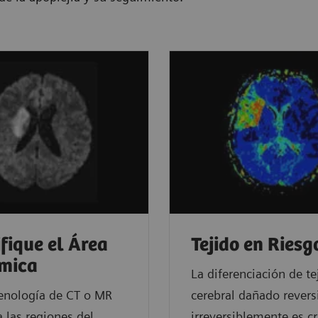
ifique el Área
Tejido en Riesg
mica
La diferenciación de te
enología de CT o MR
cerebral dañado revers
a las regiones del
irreversiblemente es cr