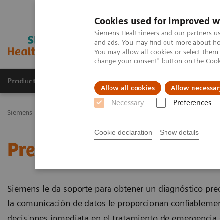
Cookies used for improved w
Siemens Healthineers and our partners us
and ads. You may find out more about how
You may allow all cookies or select them
change your consent" button on the
Cook
Productos y servicios
Especialidades Clínicas
Allow all cookies
Allow necessar
Necessary
Preferences
Siemens Healthineers Latinoamérica
Especialidades Clínicas y Enf
Cookie declaration
Show details
Preguntas Clínicas sobre
Siemens le da soporte para obtener un diagnóstico preci
la comunicación de datos le proporcionan confiablemen
decisiones inmediata en el tratamiento de emergencia 