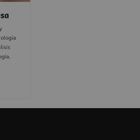
usa
y
iología
lisis
gía.