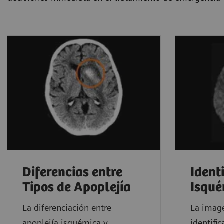
Diferencias entre
Ident
Tipos de Apoplejía
Isqué
La diferenciación entre
La imag
apoplejía isquémica y
identific