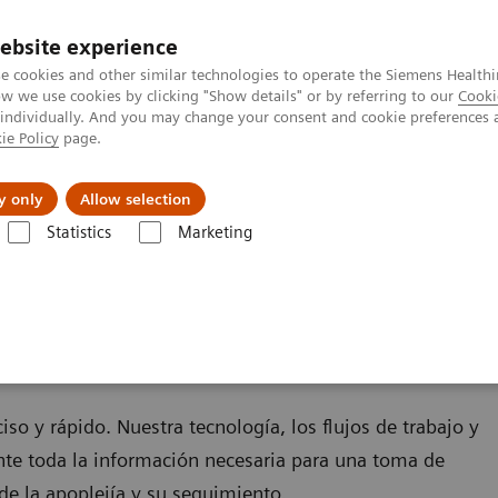
ebsite experience
e cookies and other similar technologies to operate the Siemens Healthi
 we use cookies by clicking "Show details" or by referring to our
Cooki
 individually. And you may change your consent and cookie preferences 
ie Policy
page.
Servicios post venta
Educación
Ac
y only
Allow selection
Statistics
Marketing
ermedades
Neurología
Apoplejía
Preguntas Clínicas sobre Apoplej
 Apoplejía Isquémica
so y rápido. Nuestra tecnología, los flujos de trabajo y
te toda la información necesaria para una toma de
de la apoplejía y su seguimiento.