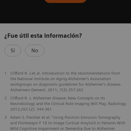
¿Fue útil esta información?
Sí
No
1
Clifford R. J.et al. Introduction to the recommendations from
the National Institute on Aging-Alzheimer's Association
workgroups on diagnostic guidelines for Alzheimer's disease.
Alzheimers Dement. 2011; 7(3) 257-262
2
Clifford R. J. Alzheimer disease: New Concepts on Its
Neurobiology and the Clinical Role Imaging Will Play. Radiology
2012;263 (2): 344-361
3
Adam S. Fleisher et al: “Using Positron Emission Tomography
and Florbetapir F 18 to Image Cortical Amyloid in Patients With
Mild Cognitive Impairment or Dementia Due to Alzheimer