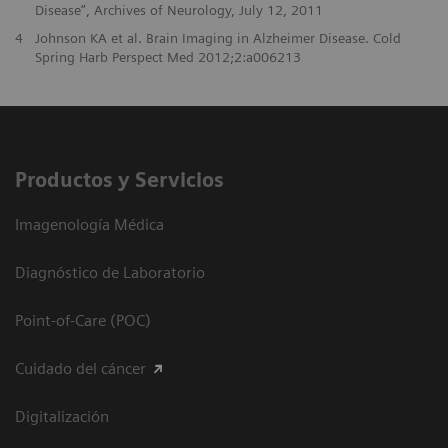
Disease”, Archives of Neurology, July 12, 2011
4
Johnson KA et al. Brain Imaging in Alzheimer Disease. Cold
Spring Harb Perspect Med 2012;2:a006213
Productos y Servicios
Imagenología Médica
Diagnóstico de Laboratorio
Point-of-Care (POC)
Cuidado del cáncer
Digitalización