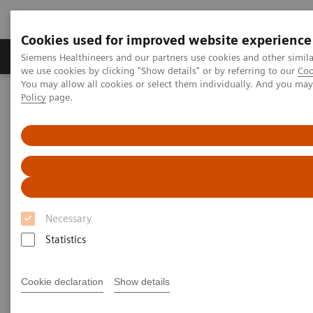
Cookies used for improved website experience
Productos y servicios
Especialidades Clínicas
Siemens Healthineers and our partners use cookies and other simil
we use cookies by clicking "Show details" or by referring to our
Coo
You may allow all cookies or select them individually. And you ma
Policy
page.
Siemens Healthineers Latinoamérica
Especialidades Clínicas y Enfermedades
Neurología
Trastornos Neurológicos
Enfermedad de Alzheimer
Enfermedad de Alzheimer
Soluciones de Neurología para una mayor
Necessary
confianza en el diagnóstico
Statistics
La imagenología y las pruebas de laboratorio
Cookie declaration
Show details
apoyan la evaluación de la enfermedad de