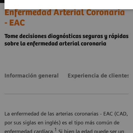
Enfermedad Arterial Coronaria
- EAC
Tome decisiones diagnósticas seguras y rápidas
sobre la enfermedad arterial coronaria
Información general
Experiencia de clientes
La enfermedad de las arterias coronarias - EAC (CAD,
por sus siglas en inglés) es el tipo más común de
1
enfermedad cardíaca.
Si bien la edad puede ser un