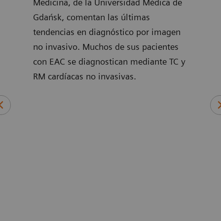
Medicina, de la Universidad Médica de
util
Gdańsk, comentan las últimas
guia
tendencias en diagnóstico por imagen
arter
no invasivo. Muchos de sus pacientes
con EAC se diagnostican mediante TC y
RM cardíacas no invasivas.