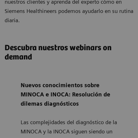
nuestros clientes y aprenda del experto cómo en
Siemens Healthineers podemos ayudarlo en su rutina
diaria.
Descubra nuestros webinars on
demand
nary
Nuevos conocimientos sobre
Imp
s
MINOCA e INOCA: Resolución de
trop
ted
dilemas diagnósticos
sens
rts
Las complejidades del diagnóstico de la
Únas
he
MINOCA y la INOCA siguen siendo un
Nich