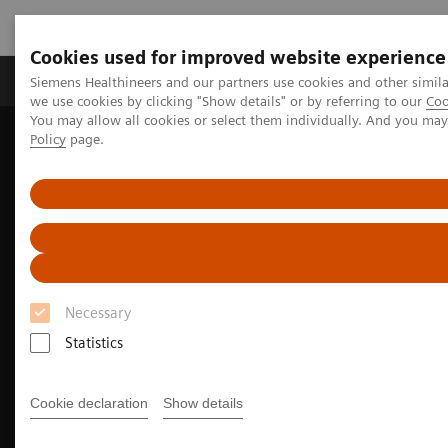
Cookies used for improved website experience
Productos y servicios
Especialidades Clínicas
Siemens Healthineers and our partners use cookies and other simil
we use cookies by clicking "Show details" or by referring to our
Coo
You may allow all cookies or select them individually. And you ma
Policy
page.
Siemens Healthineers Latinoamérica
Especialidades Clínicas y Enfermedades
Cuidado cardiovascular
Enfermedad Arterial Coronaria - EAC
Necessary
Statistics
Cookie declaration
Show details