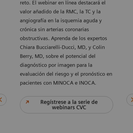
rts
reto. El webinar en línea destacará el
estr
valor añadido de la RMC, la TC y la
un e
 and
angiografía en la isquemia aguda y
sensi
crónica sin arterias coronarias
basa
obstructivas. Aprenda de los expertos
impl
Chiara Bucciarelli-Ducci, MD, y Colin
trop
Berry, MD, sobre el potencial del
prác
diagnóstico por imagen para la
Mill
evaluación del riesgo y el pronóstico en
dire
pacientes con MINOCA e INOCA.
cómo
sus 
Regístrese a la serie de
webinars CVC